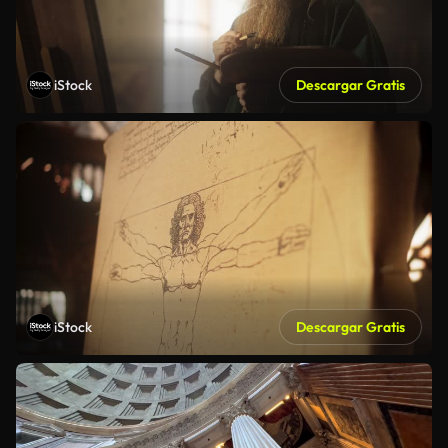
iStock
Descargar Gratis
iStock
Descargar Gratis