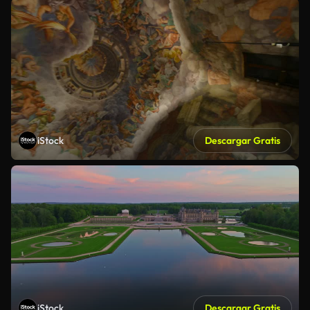
iStock
Descargar Gratis
iStock
Descargar Gratis