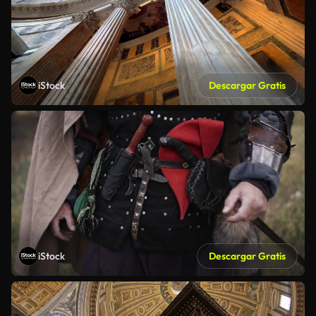
iStock
Descargar Gratis
iStock
Descargar Gratis