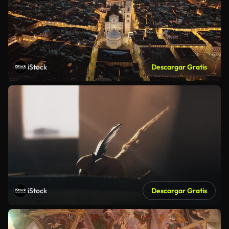
iStock
Descargar Gratis
iStock
Descargar Gratis