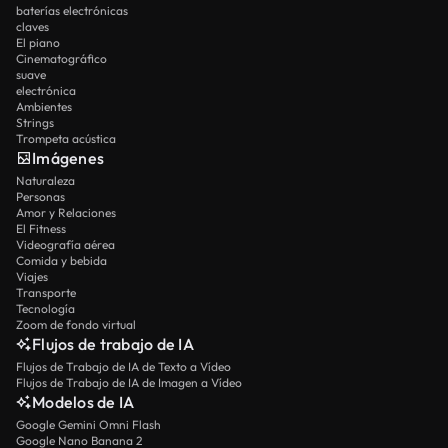
baterías electrónicas
claves
El piano
Cinematográfico
suave
electrónica
Ambientes
Strings
Trompeta acústica
Imágenes
Naturaleza
Personas
Amor y Relaciones
El Fitness
Videografía aérea
Comida y bebida
Viajes
Transporte
Tecnología
Zoom de fondo virtual
Flujos de trabajo de IA
Flujos de Trabajo de IA de Texto a Vídeo
Flujos de Trabajo de IA de Imagen a Vídeo
Modelos de IA
Google Gemini Omni Flash
Google Nano Banana 2