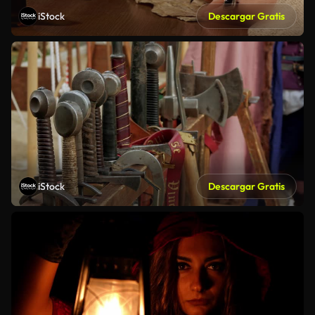
iStock
Descargar Gratis
iStock
Descargar Gratis