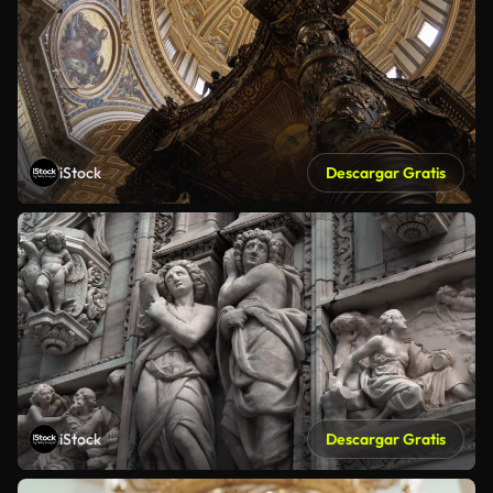
iStock
Descargar Gratis
iStock
Descargar Gratis