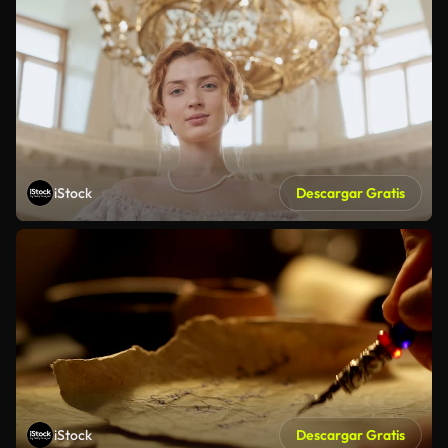
iStock
Descargar Gratis
iStock
Descargar Gratis