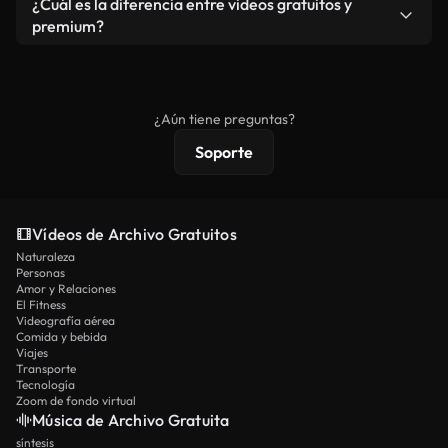
¿Cuál es la diferencia entre videos gratuitos y
vídeos. Solo asegúrese de que el producto final no
premium?
se redistribuya como metraje de stock básico.
Los vídeos royalty-free incluyen derechos
comerciales estándar; el contenido premium
ofrece metraje exclusivo, resolución 4K y
¿Aún tiene preguntas?
protecciones de licencia extendidas.
Soporte
Vídeos de Archivo Gratuitos
Naturaleza
Personas
Amor y Relaciones
El Fitness
Videografía aérea
Comida y bebida
Viajes
Transporte
Tecnología
Zoom de fondo virtual
Música de Archivo Gratuita
síntesis