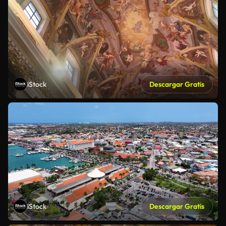
iStock
Descargar Gratis
iStock
Descargar Gratis