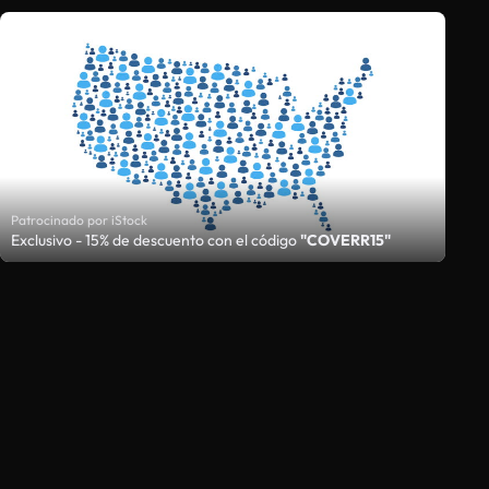
Patrocinado por iStock
Exclusivo - 15% de descuento con el código
"COVERR15"