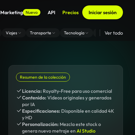
 Marketing
API
Precios
Iniciar sesión
Nuevo
Ver todo
Viajes
Transporte
Tecnología
Zoom De Fondo Virt
Resumen de la colección
Licencia:
Royalty-Free para uso comercial
Contenido:
Vídeos originales y generados
por IA
Especificaciones:
Disponible en calidad 4K
y HD
Personalización:
Mezcla este stock o
genera nuevo metraje en
AI Studio