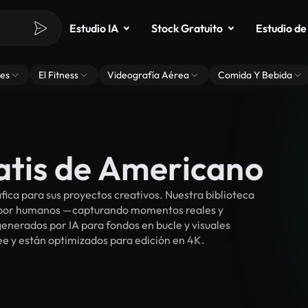
Estudio IA
Stock Gratuito
Estudio de
es
El Fitness
Videografía Aérea
Comida Y Bebida
atis de Americano
ca para sus proyectos creativos. Nuestra biblioteca
s por humanos —capturando momentos reales y
enerados por IA para fondos en bucle y visuales
ree y están optimizados para edición en 4K.