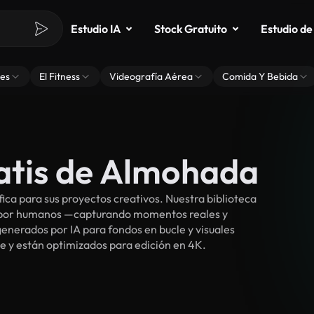
Estudio IA
Stock Gratuito
Estudio de
es
El Fitness
Videografía Aérea
Comida Y Bebida
ratis de Almohada
a para sus proyectos creativos. Nuestra biblioteca
s por humanos —capturando momentos reales y
enerados por IA para fondos en bucle y visuales
ee y están optimizados para edición en 4K.