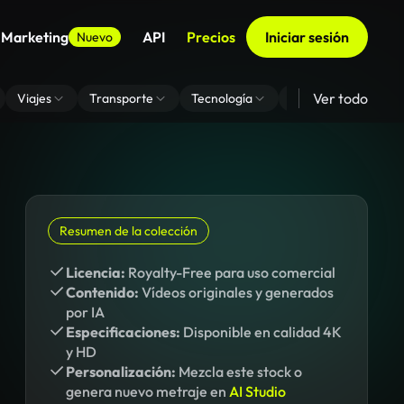
 Marketing
API
Precios
Iniciar sesión
Nuevo
Ver todo
Viajes
Transporte
Tecnología
Zoom De Fondo Virt
Resumen de la colección
Licencia:
Royalty-Free para uso comercial
Contenido:
Vídeos originales y generados
por IA
Especificaciones:
Disponible en calidad 4K
y HD
Personalización:
Mezcla este stock o
genera nuevo metraje en
AI Studio