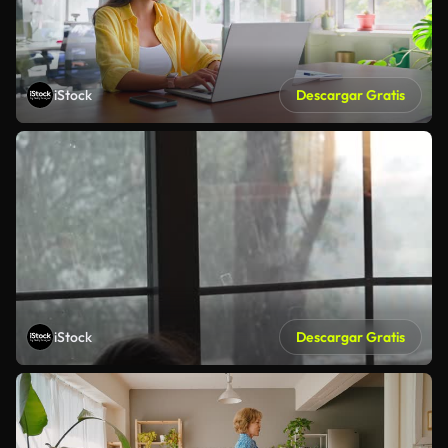
iStock
Descargar Gratis
iStock
Descargar Gratis