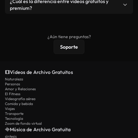
¿Cuál es la diferencia entre videos gratuitos y
vídeos. Solo asegúrese de que el producto final no
premium?
se redistribuya como metraje de stock básico.
Los vídeos royalty-free incluyen derechos
comerciales estándar; el contenido premium
ofrece metraje exclusivo, resolución 4K y
¿Aún tiene preguntas?
protecciones de licencia extendidas.
Soporte
Vídeos de Archivo Gratuitos
Naturaleza
Personas
Amor y Relaciones
El Fitness
Videografía aérea
Comida y bebida
Viajes
Transporte
Tecnología
Zoom de fondo virtual
Música de Archivo Gratuita
síntesis