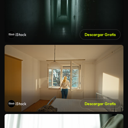
iStock
Descargar Gratis
iStock
Descargar Gratis