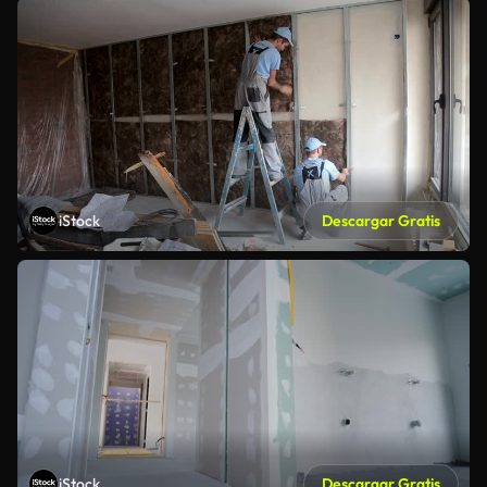
iStock
Descargar Gratis
iStock
Descargar Gratis