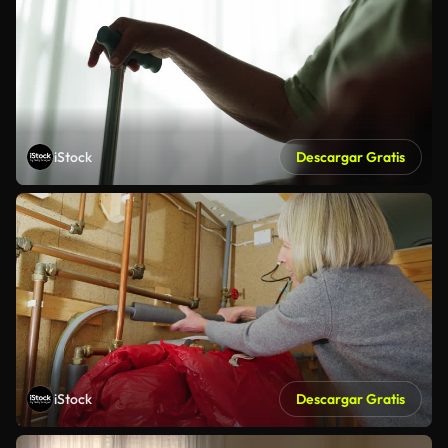
iStock
Descargar Gratis
iStock
Descargar Gratis