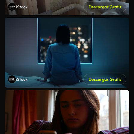
iStock
Descargar Gratis
iStock
Descargar Gratis