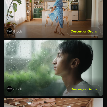
iStock
Descargar Gratis
iStock
Descargar Gratis