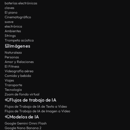
baterías electrónicas
claves
El piano
Cinematográfico
suave
electrónica
Ambientes
Strings
Trompeta acústica
Imágenes
Naturaleza
Personas
Amor y Relaciones
El Fitness
Videografía aérea
Comida y bebida
Viajes
Transporte
Tecnología
Zoom de fondo virtual
Flujos de trabajo de IA
Flujos de Trabajo de IA de Texto a Vídeo
Flujos de Trabajo de IA de Imagen a Vídeo
Modelos de IA
Google Gemini Omni Flash
Google Nano Banana 2