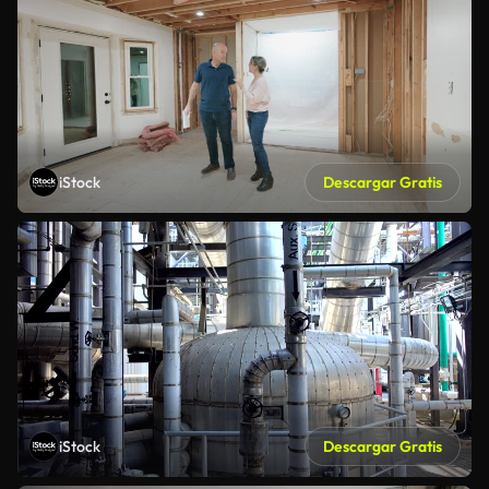
iStock
Descargar Gratis
iStock
Descargar Gratis