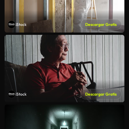
iStock
Descargar Gratis
iStock
Descargar Gratis