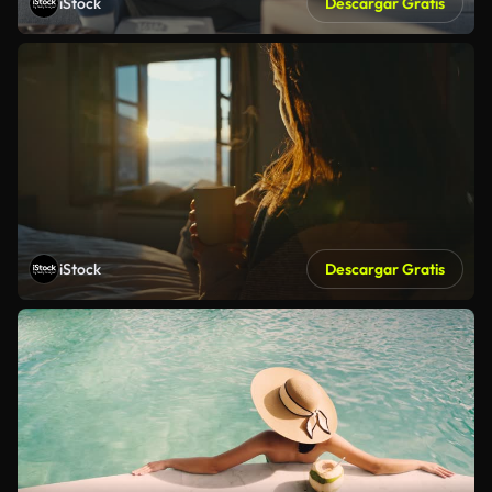
iStock
Descargar Gratis
iStock
Descargar Gratis