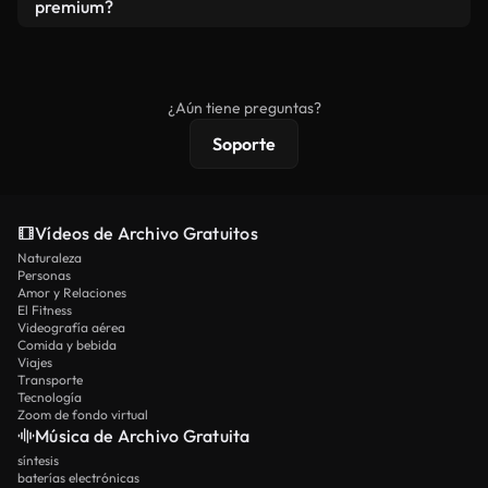
vídeos. Solo asegúrese de que el producto final no
premium?
se redistribuya como metraje de stock básico.
Los vídeos royalty-free incluyen derechos
comerciales estándar; el contenido premium
ofrece metraje exclusivo, resolución 4K y
¿Aún tiene preguntas?
protecciones de licencia extendidas.
Soporte
Vídeos de Archivo Gratuitos
Naturaleza
Personas
Amor y Relaciones
El Fitness
Videografía aérea
Comida y bebida
Viajes
Transporte
Tecnología
Zoom de fondo virtual
Música de Archivo Gratuita
síntesis
baterías electrónicas