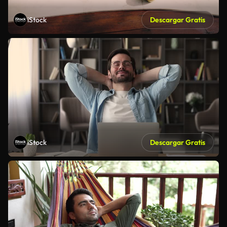
iStock
Descargar Gratis
iStock
Descargar Gratis