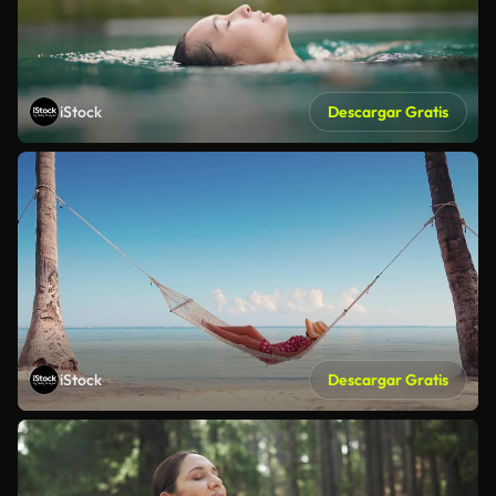
iStock
Descargar Gratis
iStock
Descargar Gratis