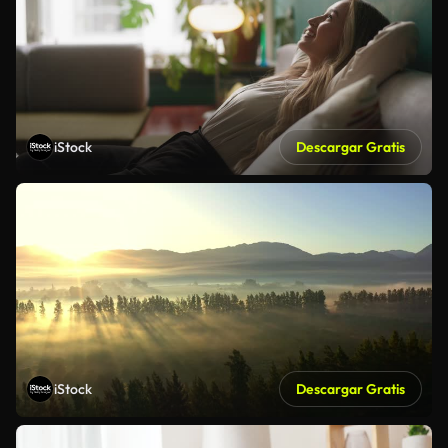
iStock
Descargar Gratis
iStock
Descargar Gratis