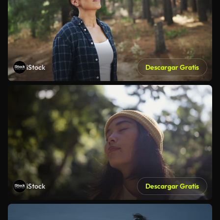
iStock
Descargar Gratis
iStock
Descargar Gratis