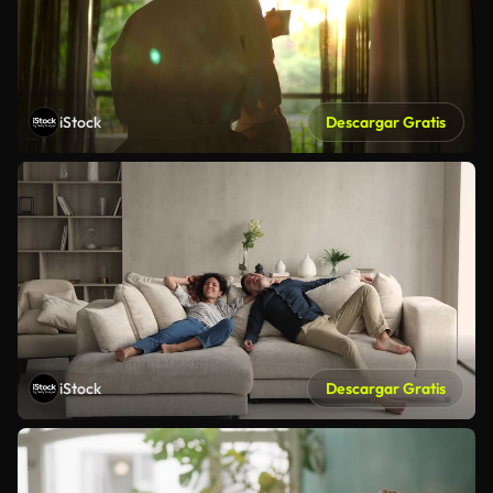
iStock
Descargar Gratis
iStock
Descargar Gratis