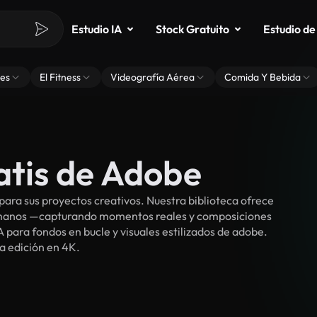
Estudio IA
Stock Gratuito
Estudio de
es
El Fitness
Videografía Aérea
Comida Y Bebida
atis de Adobe
ara sus proyectos creativos. Nuestra biblioteca ofrece
umanos —capturando momentos reales y composiciones
 para fondos en bucle y visuales estilizados de adobe.
ra edición en 4K.