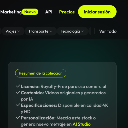
 Marketing
API
Precios
Iniciar sesión
Nuevo
Ver todo
Viajes
Transporte
Tecnología
Zoom De Fondo Virt
Resumen de la colección
Licencia:
Royalty-Free para uso comercial
Contenido:
Vídeos originales y generados
por IA
Especificaciones:
Disponible en calidad 4K
y HD
Personalización:
Mezcla este stock o
genera nuevo metraje en
AI Studio