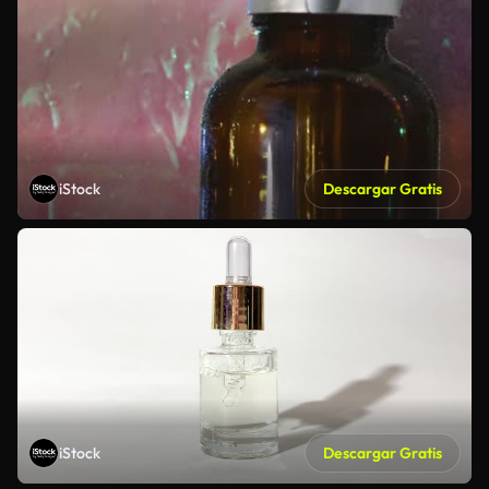
iStock
Descargar Gratis
iStock
Descargar Gratis