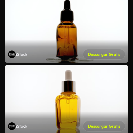
iStock
Descargar Gratis
iStock
Descargar Gratis