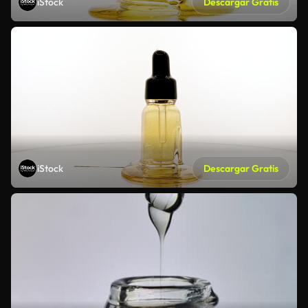
iStock
Descargar Gratis
iStock
Descargar Gratis