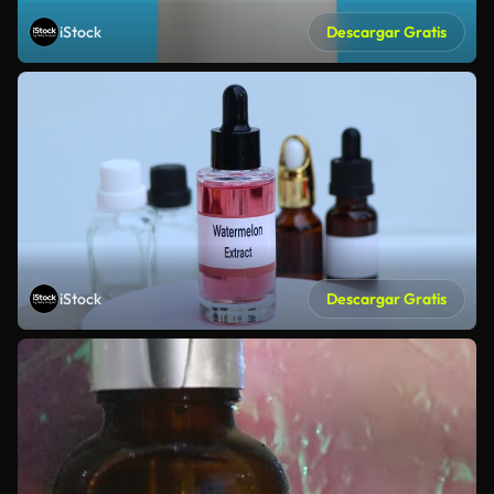
iStock
Descargar Gratis
iStock
Descargar Gratis