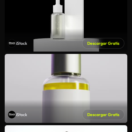
iStock
Descargar Gratis
iStock
Descargar Gratis