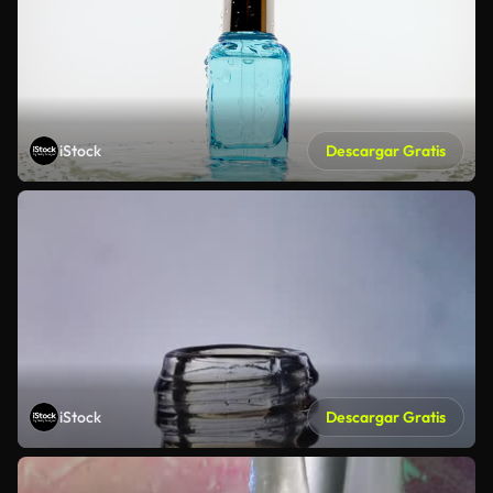
iStock
Descargar Gratis
iStock
Descargar Gratis