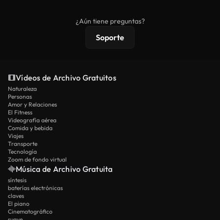
comerciales estándar; el contenido premium
ofrece metraje exclusivo, resolución 4K y
¿Aún tiene preguntas?
protecciones de licencia extendidas.
Soporte
Vídeos de Archivo Gratuitos
Naturaleza
Personas
Amor y Relaciones
El Fitness
Videografía aérea
Comida y bebida
Viajes
Transporte
Tecnología
Zoom de fondo virtual
Música de Archivo Gratuita
síntesis
baterías electrónicas
claves
El piano
Cinematográfico
suave