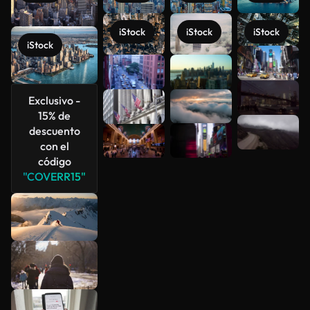
iStock
iStock
iStock
iStock
Ver más
Exclusivo -
15% de
descuento
con el
código
"COVERR15"