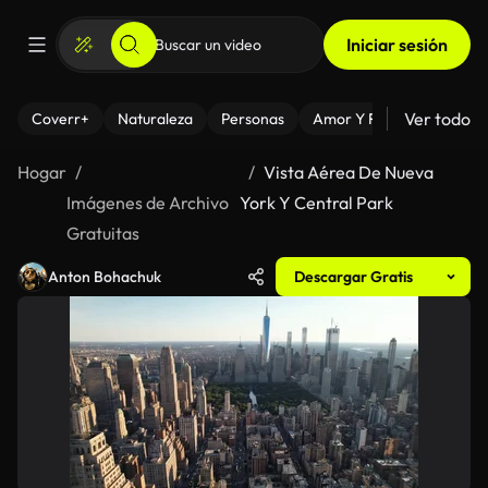
Iniciar sesión
Ver todo
Coverr+
Naturaleza
Personas
Amor Y Relaciones
El
Hogar
Vista Aérea De Nueva
Imágenes de Archivo
York Y Central Park
Gratuitas
Anton Bohachuk
Descargar Gratis