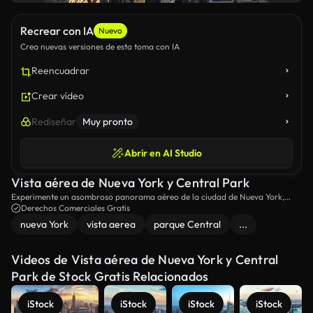
Recrear con IA
Nuevo
Crea nuevas versiones de esta toma con IA
Reencuadrar
Crear vídeo
Rediseñar
Muy pronto
Abrir en AI Studio
Vista aérea de Nueva York y Central Park
Experimente un asombroso panorama aéreo de la ciudad de Nueva York,
mostrando los icónicos rascacielos y la verde expansión de Central Park en el
Derechos Comerciales Gratis
corazón de Manhattan, bañado en la calurosa luz de la noche.
nueva York
vista aerea
parque Central
...
Videos de Vista aérea de Nueva York y Central
Park de Stock Gratis Relacionados
iStock
iStock
iStock
iStock