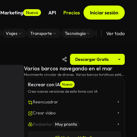
 Marketing
API
Precios
Iniciar sesión
Nuevo
Ver todo
Viajes
Transporte
Tecnología
Zoom De Fondo Virt
Descargar Gratis
Varios barcos navegando en el mar
Movimiento circular de drones. Varios barcos turísticos están
flotando en el mar cerca de una costa.
Recrear con IA
Nuevo
Crea nuevas versiones de esta toma con IA
Reencuadrar
Crear vídeo
Rediseñar
Muy pronto