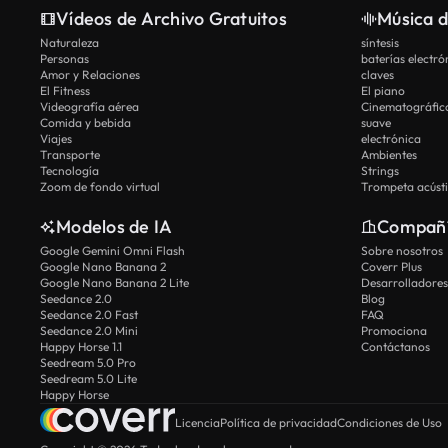
Vídeos de Archivo Gratuitos
Música d
Naturaleza
síntesis
Personas
baterías electró
Amor y Relaciones
claves
El Fitness
El piano
Videografía aérea
Cinematográfic
Comida y bebida
suave
Viajes
electrónica
Transporte
Ambientes
Tecnología
Strings
Zoom de fondo virtual
Trompeta acúst
Modelos de IA
Compañ
Google Gemini Omni Flash
Sobre nosotros
Google Nano Banana 2
Coverr Plus
Google Nano Banana 2 Lite
Desarrolladores
Seedance 2.0
Blog
Seedance 2.0 Fast
FAQ
Seedance 2.0 Mini
Promociona
Happy Horse 1.1
Contáctanos
Seedream 5.0 Pro
Seedream 5.0 Lite
Happy Horse
Licencia
Política de privacidad
Condiciones de Uso