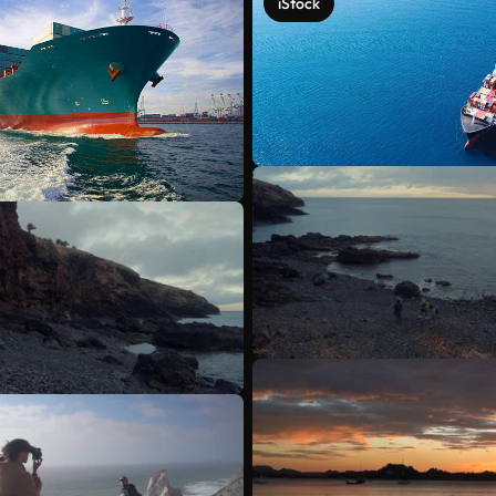
iStock