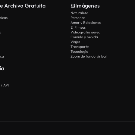
e Archivo Gratuita
Imágenes
Naturaleza
nicas
Personas
Amor y Relaciones
El Fitness
o
Videografía aérea
Comida y bebida
Viajes
Transporte
Tecnología
ica
Zoom de fondo virtual
ía
 / API