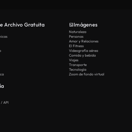
e Archivo Gratuita
Imágenes
Naturaleza
nicas
Personas
Amor y Relaciones
El Fitness
o
Videografía aérea
Comida y bebida
Viajes
Transporte
Tecnología
ica
Zoom de fondo virtual
ía
 / API