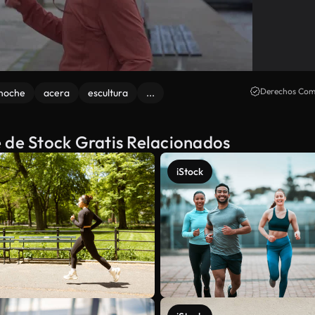
Derechos Come
noche
acera
escultura
...
 de Stock Gratis Relacionados
iStock