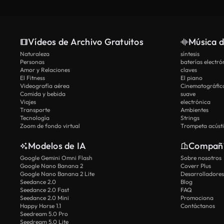
Vídeos de Archivo Gratuitos
Música d
Naturaleza
síntesis
Personas
baterías electró
Amor y Relaciones
claves
El Fitness
El piano
Videografía aérea
Cinematográfic
Comida y bebida
suave
Viajes
electrónica
Transporte
Ambientes
Tecnología
Strings
Zoom de fondo virtual
Trompeta acúst
Modelos de IA
Compañ
Google Gemini Omni Flash
Sobre nosotros
Google Nano Banana 2
Coverr Plus
Google Nano Banana 2 Lite
Desarrolladores
Seedance 2.0
Blog
Seedance 2.0 Fast
FAQ
Seedance 2.0 Mini
Promociona
Happy Horse 1.1
Contáctanos
Seedream 5.0 Pro
Seedream 5.0 Lite