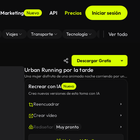
 Marketing
API
Precios
Iniciar sesión
Nuevo
Ver todo
Viajes
Transporte
Tecnología
Zoom De Fondo Virt
Descargar Gratis
Urban Running por la tarde
Una mujer disfruta de una animada noche corriendo por una
acera de la ciudad, pasando junto a una vibrante escultura
Recrear con IA
roja.
Nuevo
Crea nuevas versiones de esta toma con IA
Reencuadrar
Crear vídeo
Rediseñar
Muy pronto