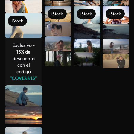
iStock
iStock
iStock
iStock
Ver más
Exclusivo -
15% de
descuento
con el
código
"COVERR15"