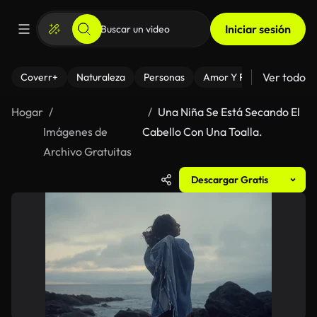
Iniciar sesión
Ver todo
Coverr+
Naturaleza
Personas
Amor Y Relaciones
El
Hogar
Una Niña Se Está Secando El
Imágenes de
Cabello Con Una Toalla.
Archivo Gratuitas
Descargar Gratis