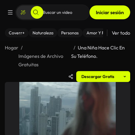
Iniciar sesión
Ver todo
Coverr+
Naturaleza
Personas
Amor Y Relaciones
El
Hogar
Una Niña Hace Clic En
Imágenes de Archivo
Su Teléfono.
Gratuitas
Descargar Gratis