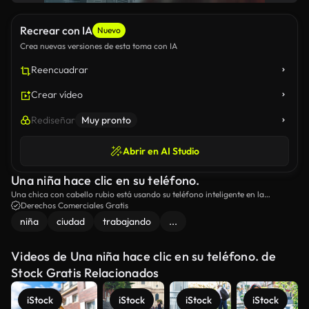
Recrear con IA
Nuevo
Crea nuevas versiones de esta toma con IA
Reencuadrar
Crear vídeo
Rediseñar
Muy pronto
Abrir en AI Studio
Una niña hace clic en su teléfono.
Una chica con cabello rubio está usando su teléfono inteligente en la
habitación del hotel.
Derechos Comerciales Gratis
niña
ciudad
trabajando
...
Videos de Una niña hace clic en su teléfono. de
Stock Gratis Relacionados
iStock
iStock
iStock
iStock