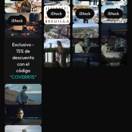
iStock
iStock
iStock
iStock
Ver más
Exclusivo -
15% de
descuento
con el
código
"COVERR15"