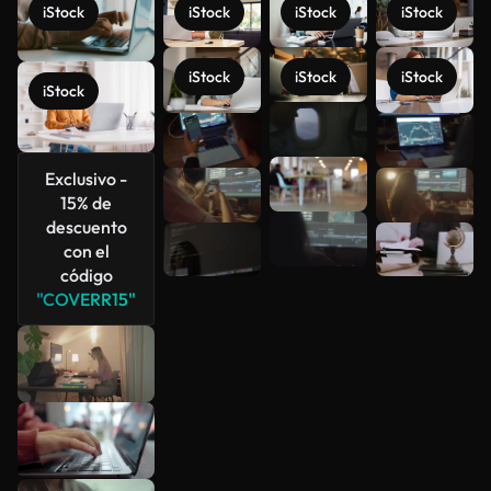
iStock
iStock
iStock
iStock
iStock
iStock
iStock
iStock
Ver más
Exclusivo -
15% de
descuento
con el
código
"COVERR15"