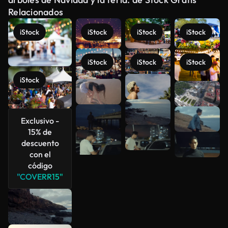
Relacionados
iStock
iStock
iStock
iStock
iStock
iStock
iStock
iStock
Ver más
Exclusivo -
15% de
descuento
con el
código
"COVERR15"