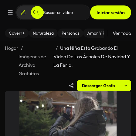
Iniciar sesión
Ver todo
Coverr+
Naturaleza
Personas
Amor Y Relaciones
El
Hogar
Una Niña Está Grabando El
Imágenes de
Video De Los Árboles De Navidad Y
Archivo
La Feria.
Gratuitas
Descargar Gratis