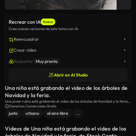
Recrear con IA
Nuevo
Crea nuevas versiones de esta toma con IA
Reencuadrar
Crear vídeo
Rediseñar
Muy pronto
Abrir en AI Studio
Una niña está grabando el video de los árboles de
Navidad y la feria.
Una joven rubia está grabando el video de los árboles de Navidad y la feria,
usando su gadget.
Derechos Comerciales Gratis
justo
urbano
al aire libre
...
Videos de Una niña está grabando el video de los
árboles de Navidad y la feria. de Stock Gratis