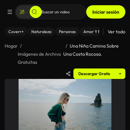
Iniciar sesión
Ver todo
Coverr+
Naturaleza
Personas
Amor Y Relaciones
El
Hogar
Una Niña Camina Sobre
Imágenes de Archivo
Una Costa Rocosa.
Gratuitas
Descargar Gratis