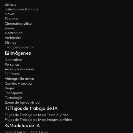
síntesis
baterías electrónicas
claves
El piano
Cinematográfico
suave
electrónica
Ambientes
Strings
Trompeta acústica
Imágenes
Naturaleza
Personas
Amor y Relaciones
El Fitness
Videografía aérea
Comida y bebida
Viajes
Transporte
Tecnología
Zoom de fondo virtual
Flujos de trabajo de IA
Flujos de Trabajo de IA de Texto a Vídeo
Flujos de Trabajo de IA de Imagen a Vídeo
Modelos de IA
Google Gemini Omni Flash