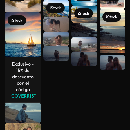
iStock
iStock
iStock
iStock
Ver más
Exclusivo -
15% de
descuento
con el
código
"COVERR15"