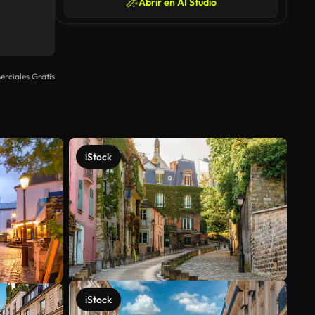
Abrir en AI Studio
rciales Gratis
iStock
iStock