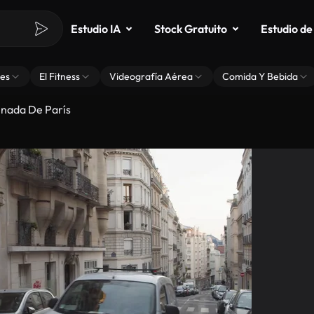
Estudio IA
Stock Gratuito
Estudio de
es
El Fitness
Videografía Aérea
Comida Y Bebida
linada De París