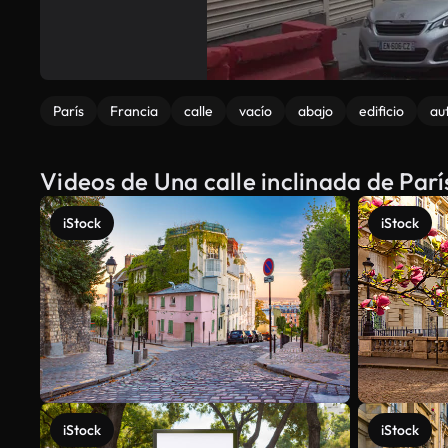
París
Francia
calle
vacío
abajo
edificio
au
Videos de Una calle inclinada de Par
iStock
iStock
iStock
iStock