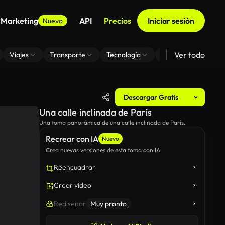
 Marketing
API
Precios
Iniciar sesión
Nuevo
Ver todo
Viajes
Transporte
Tecnología
Zoom De Fondo Virt
Descargar Gratis
Una calle inclinada de París
Una toma panorámica de una calle inclinada de París.
Recrear con IA
Nuevo
Crea nuevas versiones de esta toma con IA
Reencuadrar
Crear vídeo
Rediseñar
Muy pronto