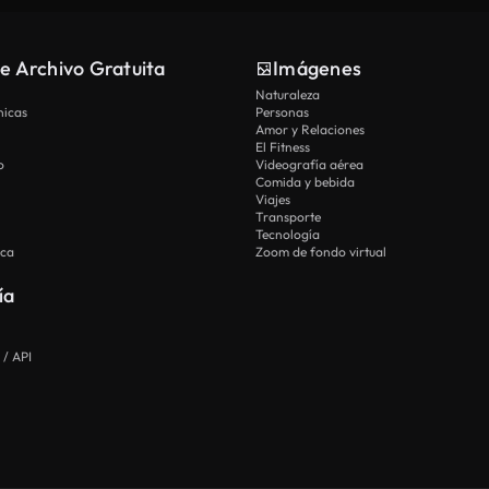
e Archivo Gratuita
Imágenes
Naturaleza
nicas
Personas
Amor y Relaciones
El Fitness
o
Videografía aérea
Comida y bebida
Viajes
Transporte
Tecnología
ica
Zoom de fondo virtual
ía
 / API