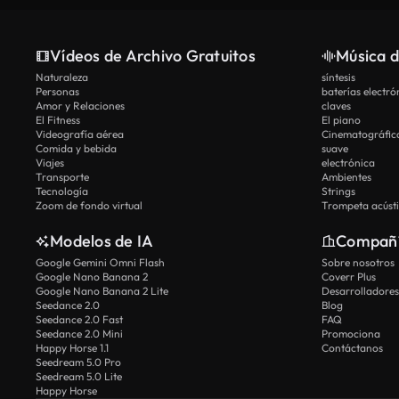
Vídeos de Archivo Gratuitos
Música d
Naturaleza
síntesis
Personas
baterías electró
Amor y Relaciones
claves
El Fitness
El piano
Videografía aérea
Cinematográfic
Comida y bebida
suave
Viajes
electrónica
Transporte
Ambientes
Tecnología
Strings
Zoom de fondo virtual
Trompeta acúst
Modelos de IA
Compañ
Google Gemini Omni Flash
Sobre nosotros
Google Nano Banana 2
Coverr Plus
Google Nano Banana 2 Lite
Desarrolladores
Seedance 2.0
Blog
Seedance 2.0 Fast
FAQ
Seedance 2.0 Mini
Promociona
Happy Horse 1.1
Contáctanos
Seedream 5.0 Pro
Seedream 5.0 Lite
Happy Horse