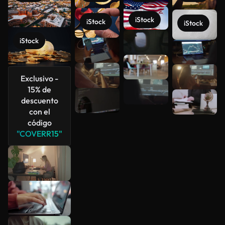
iStock
iStock
iStock
iStock
Ver más
Exclusivo -
15% de
descuento
con el
código
"COVERR15"