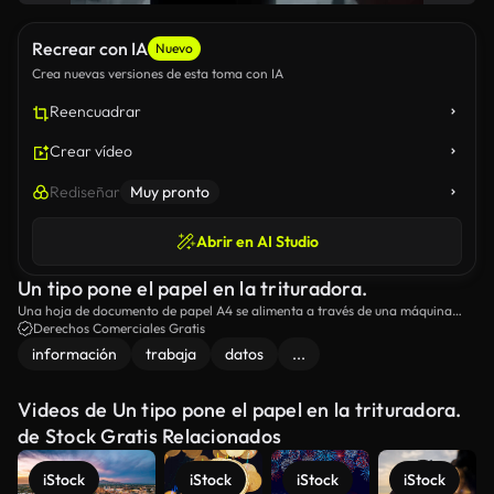
Recrear con IA
Nuevo
Crea nuevas versiones de esta toma con IA
Reencuadrar
Crear vídeo
Rediseñar
Muy pronto
Abrir en AI Studio
Un tipo pone el papel en la trituradora.
Una hoja de documento de papel A4 se alimenta a través de una máquina
trituradora.
Derechos Comerciales Gratis
información
trabaja
datos
...
Videos de Un tipo pone el papel en la trituradora.
de Stock Gratis Relacionados
iStock
iStock
iStock
iStock