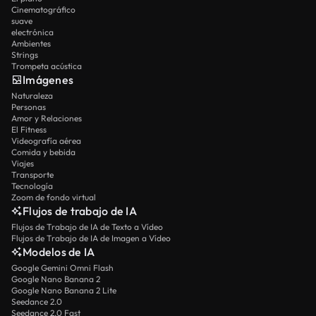
Cinematográfico
suave
electrónica
Ambientes
Strings
Trompeta acústica
Imágenes
Naturaleza
Personas
Amor y Relaciones
El Fitness
Videografía aérea
Comida y bebida
Viajes
Transporte
Tecnología
Zoom de fondo virtual
Flujos de trabajo de IA
Flujos de Trabajo de IA de Texto a Vídeo
Flujos de Trabajo de IA de Imagen a Vídeo
Modelos de IA
Google Gemini Omni Flash
Google Nano Banana 2
Google Nano Banana 2 Lite
Seedance 2.0
Seedance 2.0 Fast