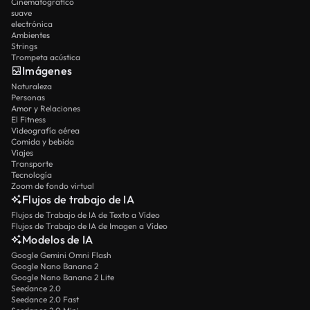
Cinematográfico
suave
electrónica
Ambientes
Strings
Trompeta acústica
Imágenes
Naturaleza
Personas
Amor y Relaciones
El Fitness
Videografía aérea
Comida y bebida
Viajes
Transporte
Tecnología
Zoom de fondo virtual
Flujos de trabajo de IA
Flujos de Trabajo de IA de Texto a Vídeo
Flujos de Trabajo de IA de Imagen a Vídeo
Modelos de IA
Google Gemini Omni Flash
Google Nano Banana 2
Google Nano Banana 2 Lite
Seedance 2.0
Seedance 2.0 Fast