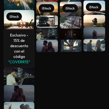
iStock
iStock
iStock
iStock
Ver más
Exclusivo -
15% de
descuento
con el
código
"COVERR15"