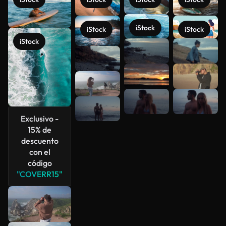
iStock
iStock
iStock
iStock
Ver más
Exclusivo -
15% de
descuento
con el
código
"COVERR15"