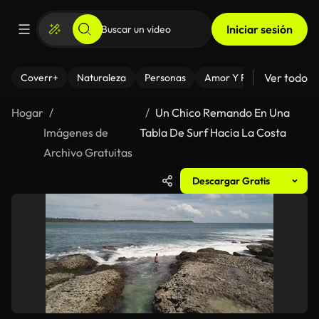
Iniciar sesión
Ver todo
Coverr+
Naturaleza
Personas
Amor Y Relaciones
El
Hogar
Un Chico Remando En Una
Imágenes de
Tabla De Surf Hacia La Costa
Archivo Gratuitas
Descargar Gratis