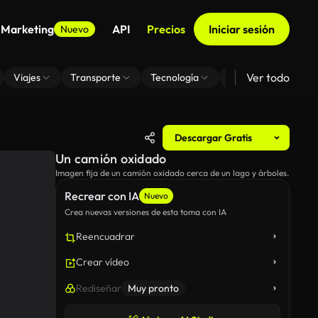
 Marketing
API
Precios
Iniciar sesión
Nuevo
Ver todo
Viajes
Transporte
Tecnología
Zoom De Fondo Virt
Descargar Gratis
Un camión oxidado
Imagen fija de un camión oxidado cerca de un lago y árboles.
Recrear con IA
Nuevo
Crea nuevas versiones de esta toma con IA
Reencuadrar
Crear vídeo
Rediseñar
Muy pronto