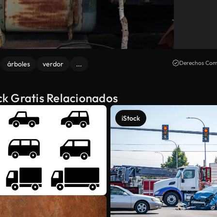
Derechos Come
árboles
verdor
...
k Gratis Relacionados
iStock