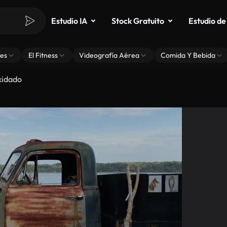
Estudio IA
Stock Gratuito
Estudio de
es
El Fitness
Videografía Aérea
Comida Y Bebida
xidado