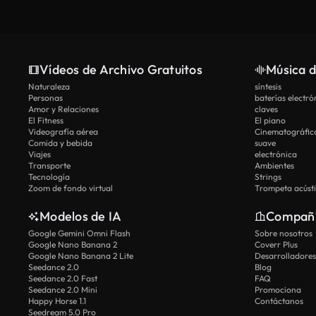
Vídeos de Archivo Gratuitos
Música d
Naturaleza
síntesis
Personas
baterías electró
Amor y Relaciones
claves
El Fitness
El piano
Videografía aérea
Cinematográfic
Comida y bebida
suave
Viajes
electrónica
Transporte
Ambientes
Tecnología
Strings
Zoom de fondo virtual
Trompeta acúst
Modelos de IA
Compañ
Google Gemini Omni Flash
Sobre nosotros
Google Nano Banana 2
Coverr Plus
Google Nano Banana 2 Lite
Desarrolladores
Seedance 2.0
Blog
Seedance 2.0 Fast
FAQ
Seedance 2.0 Mini
Promociona
Happy Horse 1.1
Contáctanos
Seedream 5.0 Pro