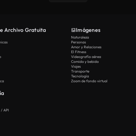
e Archivo Gratuita
Imágenes
Naturaleza
nicas
Personas
Amor y Relaciones
El Fitness
o
Videografía aérea
Comida y bebida
Viajes
Transporte
Tecnología
ica
Zoom de fondo virtual
ía
 / API