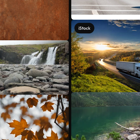
iStock