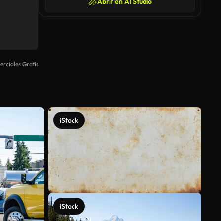
Abrir en AI Studio
rciales Gratis
iStock
iStock