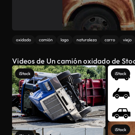
oxidado
camión
lago
naturaleza
carro
viejo
Videos de Un camión oxidado de Stoc
iStock
iStock
iStock