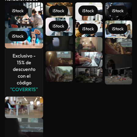
iStock
iStock
iStock
iStock
iStock
iStock
iStock
iStock
Ver más
Exclusivo -
15% de
descuento
con el
código
"COVERR15"