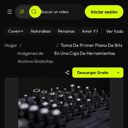
Iniciar sesión
Ver todo
Coverr+
Naturaleza
Personas
Amor Y Relaciones
El
Hogar
Toma De Primer Plano De Bits
Imágenes de
En Una Caja De Herramientas
Archivo Gratuitas
Descargar Gratis