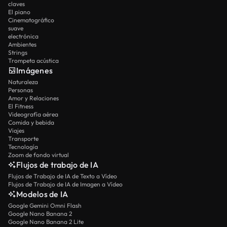
claves
El piano
Cinematográfico
suave
electrónica
Ambientes
Strings
Trompeta acústica
Imágenes
Naturaleza
Personas
Amor y Relaciones
El Fitness
Videografía aérea
Comida y bebida
Viajes
Transporte
Tecnología
Zoom de fondo virtual
Flujos de trabajo de IA
Flujos de Trabajo de IA de Texto a Vídeo
Flujos de Trabajo de IA de Imagen a Vídeo
Modelos de IA
Google Gemini Omni Flash
Google Nano Banana 2
Google Nano Banana 2 Lite