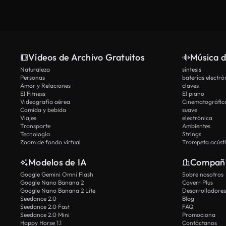
Vídeos de Archivo Gratuitos
Música d
Naturaleza
síntesis
Personas
baterías electró
Amor y Relaciones
claves
El Fitness
El piano
Videografía aérea
Cinematográfic
Comida y bebida
suave
Viajes
electrónica
Transporte
Ambientes
Tecnología
Strings
Zoom de fondo virtual
Trompeta acúst
Modelos de IA
Compañ
Google Gemini Omni Flash
Sobre nosotros
Google Nano Banana 2
Coverr Plus
Google Nano Banana 2 Lite
Desarrolladores
Seedance 2.0
Blog
Seedance 2.0 Fast
FAQ
Seedance 2.0 Mini
Promociona
Happy Horse 1.1
Contáctanos