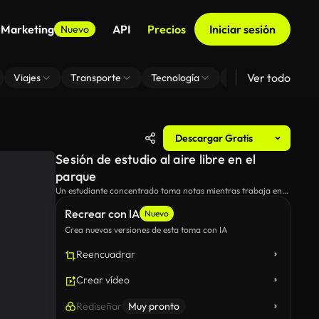
 Marketing
API
Precios
Iniciar sesión
Nuevo
Ver todo
Viajes
Transporte
Tecnología
Zoom De Fondo Virt
Descargar Gratis
Sesión de estudio al aire libre en el
parque
Un estudiante concentrado toma notas mientras trabaja en
su computadora portátil en un ambiente de parque sereno.
Recrear con IA
Nuevo
Crea nuevas versiones de esta toma con IA
Reencuadrar
Crear vídeo
Rediseñar
Muy pronto