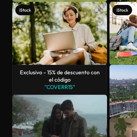
iStock
iStock
Exclusivo - 15% de descuento con
el código
"COVERR15"