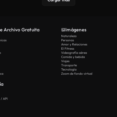
e Archivo Gratuita
Imágenes
Naturaleza
nicas
Personas
Amor y Relaciones
El Fitness
o
Videografía aérea
Comida y bebida
Viajes
Transporte
Tecnología
ica
Zoom de fondo virtual
ía
 / API