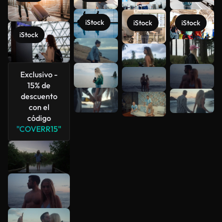
iStock
iStock
iStock
iStock
Ver más
Exclusivo -
15% de
descuento
con el
código
"COVERR15"