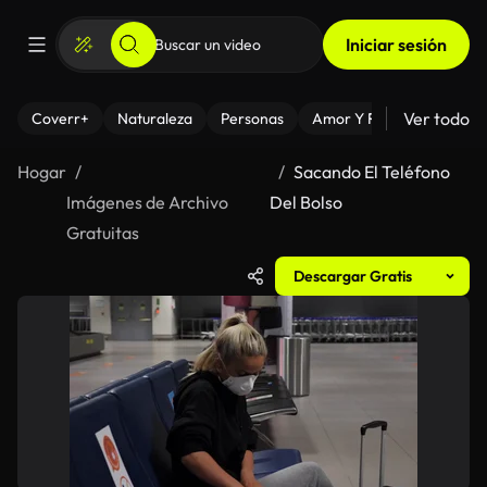
Iniciar sesión
Ver todo
Coverr+
Naturaleza
Personas
Amor Y Relaciones
El
Hogar
Sacando El Teléfono
Imágenes de Archivo
Del Bolso
Gratuitas
Descargar Gratis