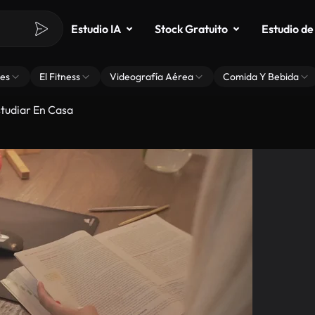
Estudio IA
Stock Gratuito
Estudio de
es
El Fitness
Videografía Aérea
Comida Y Bebida
tudiar En Casa