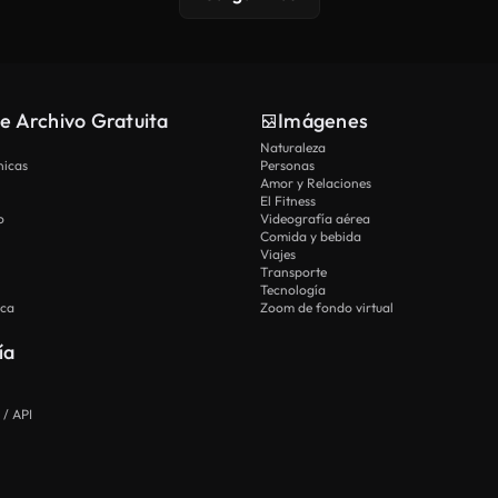
e Archivo Gratuita
Imágenes
Naturaleza
nicas
Personas
Amor y Relaciones
El Fitness
o
Videografía aérea
Comida y bebida
Viajes
Transporte
Tecnología
ica
Zoom de fondo virtual
ía
 / API