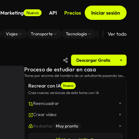
 Marketing
API
Precios
Iniciar sesión
Nuevo
Ver todo
Viajes
Transporte
Tecnología
Zoom De Fondo Virt
Descargar Gratis
Proceso de estudiar en casa
Toma por encima del hombro de un estudiante pasando las
páginas de un libro de marketing.
Recrear con IA
Nuevo
Crea nuevas versiones de esta toma con IA
Reencuadrar
Crear vídeo
Rediseñar
Muy pronto