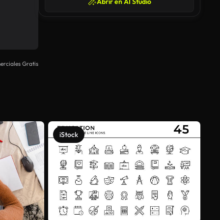
Abrir en AI Studio
rciales Gratis
iStock