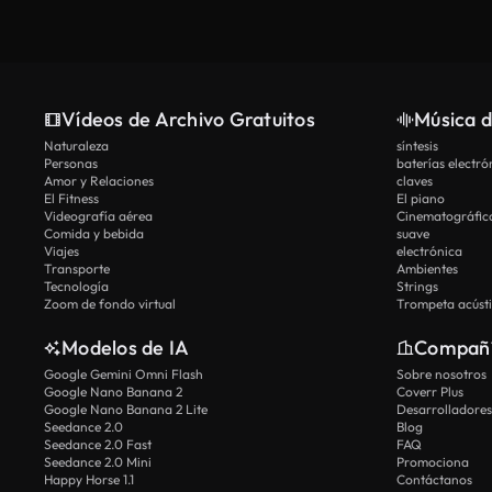
Vídeos de Archivo Gratuitos
Música d
Naturaleza
síntesis
Personas
baterías electró
Amor y Relaciones
claves
El Fitness
El piano
Videografía aérea
Cinematográfic
Comida y bebida
suave
Viajes
electrónica
Transporte
Ambientes
Tecnología
Strings
Zoom de fondo virtual
Trompeta acúst
Modelos de IA
Compañ
Google Gemini Omni Flash
Sobre nosotros
Google Nano Banana 2
Coverr Plus
Google Nano Banana 2 Lite
Desarrolladores
Seedance 2.0
Blog
Seedance 2.0 Fast
FAQ
Seedance 2.0 Mini
Promociona
Happy Horse 1.1
Contáctanos