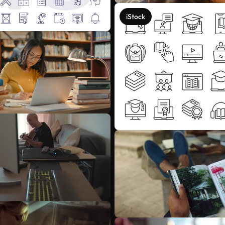
iStock