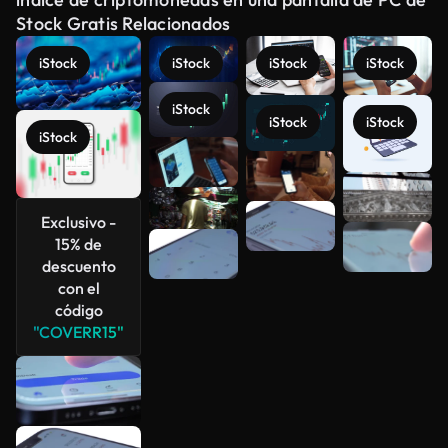
Stock Gratis Relacionados
iStock
iStock
iStock
iStock
iStock
iStock
iStock
iStock
Ver más
Exclusivo -
15% de
descuento
con el
código
"COVERR15"