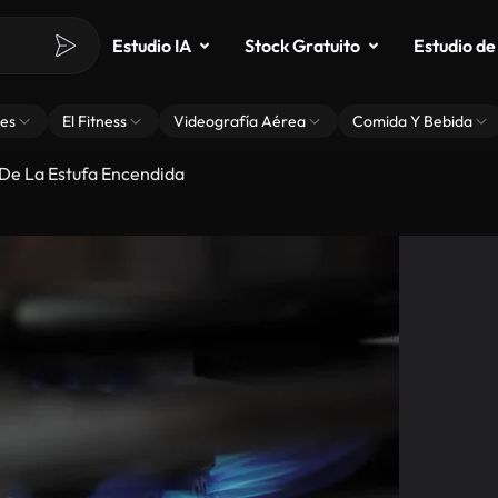
Estudio IA
Stock Gratuito
Estudio de
es
El Fitness
Videografía Aérea
Comida Y Bebida
De La Estufa Encendida