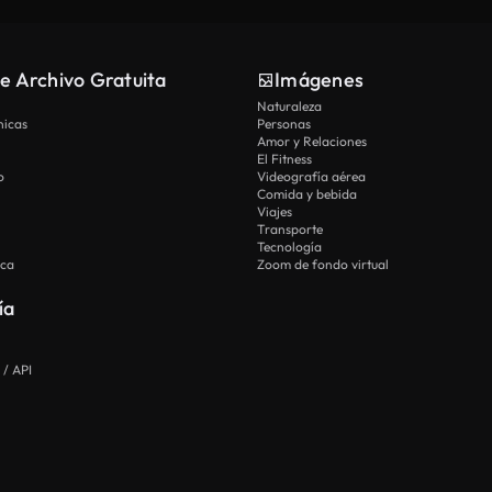
e Archivo Gratuita
Imágenes
Naturaleza
nicas
Personas
Amor y Relaciones
El Fitness
o
Videografía aérea
Comida y bebida
Viajes
Transporte
Tecnología
ica
Zoom de fondo virtual
ía
 / API