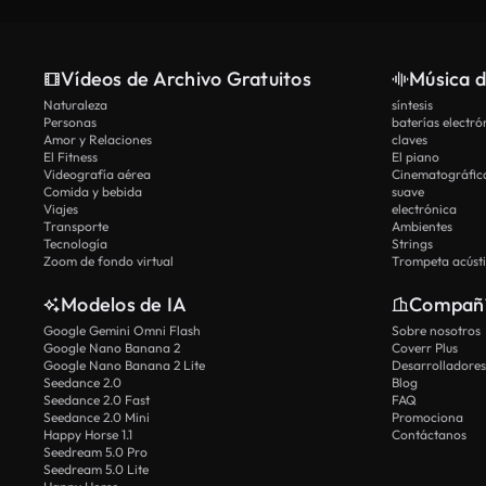
Vídeos de Archivo Gratuitos
Música d
Naturaleza
síntesis
Personas
baterías electró
Amor y Relaciones
claves
El Fitness
El piano
Videografía aérea
Cinematográfic
Comida y bebida
suave
Viajes
electrónica
Transporte
Ambientes
Tecnología
Strings
Zoom de fondo virtual
Trompeta acúst
Modelos de IA
Compañ
Google Gemini Omni Flash
Sobre nosotros
Google Nano Banana 2
Coverr Plus
Google Nano Banana 2 Lite
Desarrolladores
Seedance 2.0
Blog
Seedance 2.0 Fast
FAQ
Seedance 2.0 Mini
Promociona
Happy Horse 1.1
Contáctanos
Seedream 5.0 Pro
Seedream 5.0 Lite