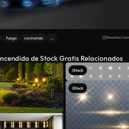
Derechos Come
fuego
cocinando
...
encendida de Stock Gratis Relacionados
iStock
iStock