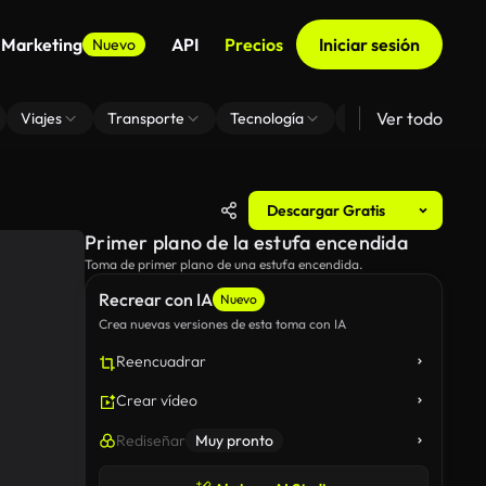
 Marketing
API
Precios
Iniciar sesión
Nuevo
Ver todo
Viajes
Transporte
Tecnología
Zoom De Fondo Virt
Descargar Gratis
Primer plano de la estufa encendida
Toma de primer plano de una estufa encendida.
Recrear con IA
Nuevo
Crea nuevas versiones de esta toma con IA
Reencuadrar
Crear vídeo
Rediseñar
Muy pronto