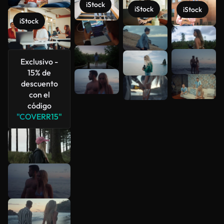
iStock
iStock
iStock
iStock
Ver más
Exclusivo -
15% de
descuento
con el
código
"COVERR15"