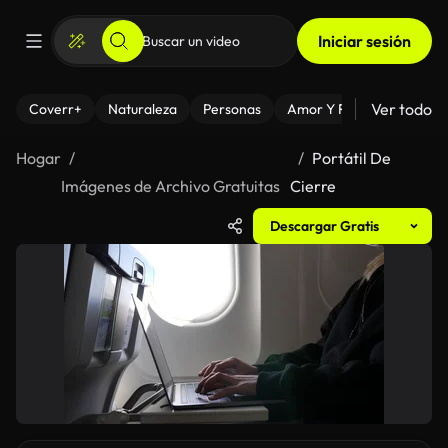
Iniciar sesión
Ver todo
Coverr+
Naturaleza
Personas
Amor Y Relaciones
El
Hogar
Portátil De
Imágenes de Archivo Gratuitas
Cierre
Descargar Gratis