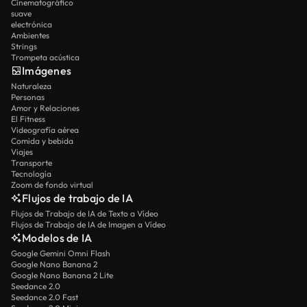
Cinematográfico
suave
electrónica
Ambientes
Strings
Trompeta acústica
Imágenes
Naturaleza
Personas
Amor y Relaciones
El Fitness
Videografía aérea
Comida y bebida
Viajes
Transporte
Tecnología
Zoom de fondo virtual
Flujos de trabajo de IA
Flujos de Trabajo de IA de Texto a Vídeo
Flujos de Trabajo de IA de Imagen a Vídeo
Modelos de IA
Google Gemini Omni Flash
Google Nano Banana 2
Google Nano Banana 2 Lite
Seedance 2.0
Seedance 2.0 Fast