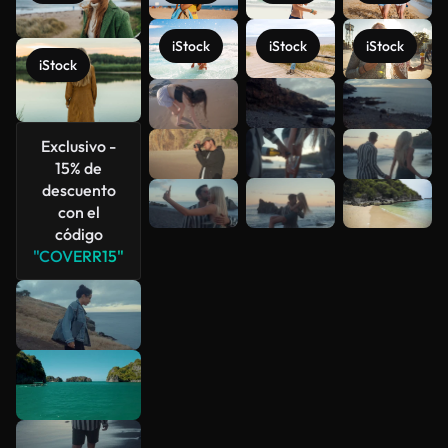
iStock
iStock
iStock
iStock
Ver más
Exclusivo -
15% de
descuento
con el
código
"COVERR15"