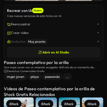
Recrear con IA
Nuevo
Crea nuevas versiones de esta toma con IA
Reencuadrar
Crear vídeo
Rediseñar
Muy pronto
Abrir en AI Studio
Paseo contemplativo por la orilla
Una mujer joven con un atuendo acogedor disfruta de un momento de
reflexión mientras pasea por una playa neblinosa.
Derechos Comerciales Gratis
mujer joven
playa
paseando
...
Videos de Paseo contemplativo por la orilla de
Stock Gratis Relacionados
iStock
iStock
iStock
iStock