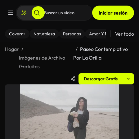
Iniciar sesión
Ver todo
Coverr+
Naturaleza
Personas
Amor Y Relaciones
El
Hogar
Paseo Contemplativo
Imágenes de Archivo
Por La Orilla
Gratuitas
Descargar Gratis