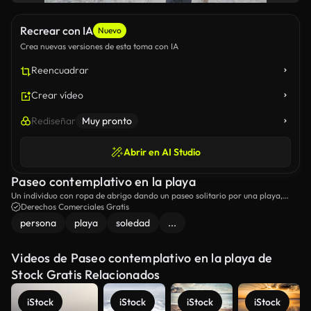
Recrear con IA
Nuevo
Crea nuevas versiones de esta toma con IA
Reencuadrar
Crear vídeo
Rediseñar
Muy pronto
Abrir en AI Studio
Paseo contemplativo en la playa
Un individuo con ropa de abrigo dando un paseo solitario por una playa,
inmerso en sus pensamientos.
Derechos Comerciales Gratis
persona
playa
soledad
...
Videos de Paseo contemplativo en la playa de
Stock Gratis Relacionados
iStock
iStock
iStock
iStock