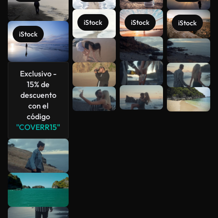
iStock
iStock
iStock
iStock
Ver más
Exclusivo -
15% de
descuento
con el
código
"COVERR15"