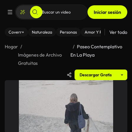
Iniciar sesión
Ver todo
Coverr+
Naturaleza
Personas
Amor Y Relaciones
El
Hogar
Paseo Contemplativo
Imágenes de Archivo
En La Playa
Gratuitas
Descargar Gratis