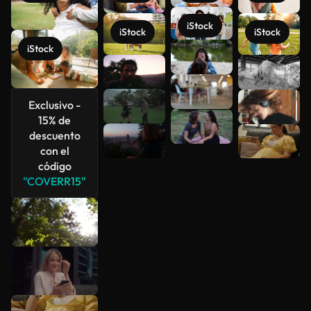
iStock
iStock
iStock
iStock
Ver más
Exclusivo -
15% de
descuento
con el
código
"COVERR15"