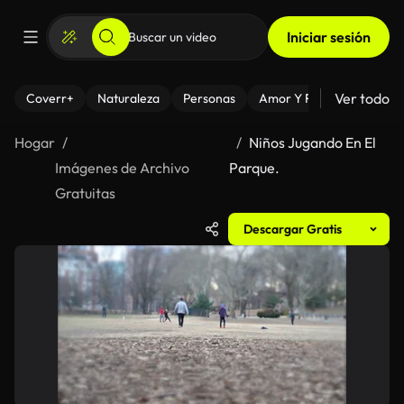
Iniciar sesión
Ver todo
Coverr+
Naturaleza
Personas
Amor Y Relaciones
El
Hogar
Niños Jugando En El
Imágenes de Archivo
Parque.
Gratuitas
Descargar Gratis