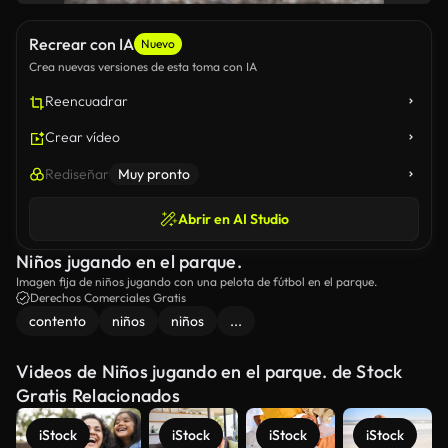
Recrear con IA
Nuevo
Crea nuevas versiones de esta toma con IA
Reencuadrar
Crear vídeo
Rediseñar
Muy pronto
Abrir en AI Studio
Niños jugando en el parque.
Imagen fija de niños jugando con una pelota de fútbol en el parque.
Derechos Comerciales Gratis
contento
niños
niños
...
Videos de Niños jugando en el parque. de Stock
Gratis Relacionados
iStock
iStock
iStock
iStock