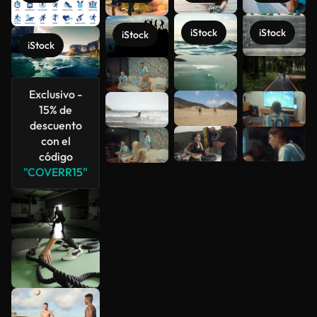
iStock
iStock
iStock
iStock
Ver más
Exclusivo -
15% de
descuento
con el
código
"COVERR15"