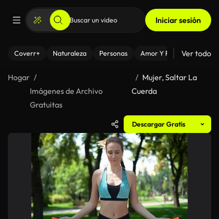
Iniciar sesión
Ver todo
Coverr+
Naturaleza
Personas
Amor Y Relaciones
El
Hogar
Mujer, Saltar La
Imágenes de Archivo
Cuerda
Gratuitas
Descargar Gratis