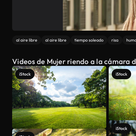
al aire libre
al aire libre
tiempo soleado
risa
hum
Videos de Mujer riendo a la cámara d
iStock
iStock
iStock