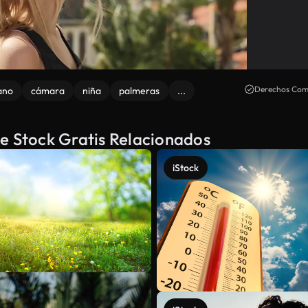
Derechos Come
ano
cámara
niña
palmeras
...
e Stock Gratis Relacionados
iStock