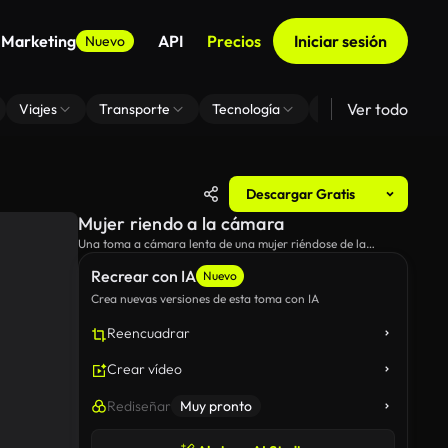
 Marketing
API
Precios
Iniciar sesión
Nuevo
Ver todo
Viajes
Transporte
Tecnología
Zoom De Fondo Virt
Descargar Gratis
Mujer riendo a la cámara
Una toma a cámara lenta de una mujer riéndose de la
cámara.
Recrear con IA
Nuevo
Crea nuevas versiones de esta toma con IA
Reencuadrar
Crear vídeo
Rediseñar
Muy pronto