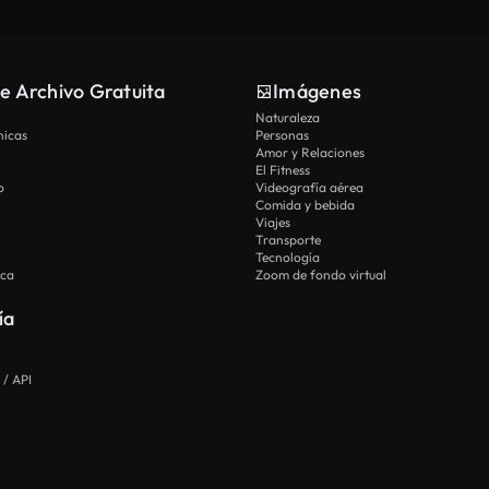
e Archivo Gratuita
Imágenes
Naturaleza
nicas
Personas
Amor y Relaciones
El Fitness
o
Videografía aérea
Comida y bebida
Viajes
Transporte
Tecnología
ica
Zoom de fondo virtual
ía
 / API