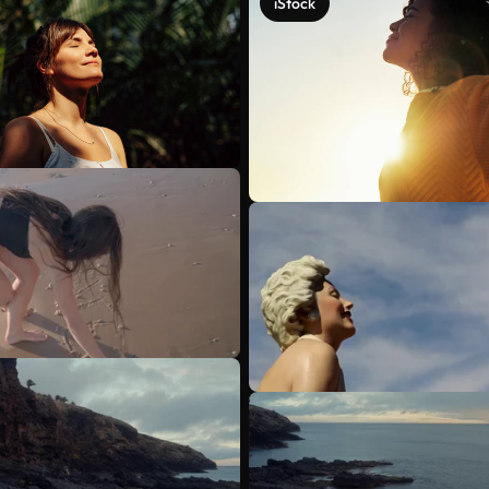
iStock