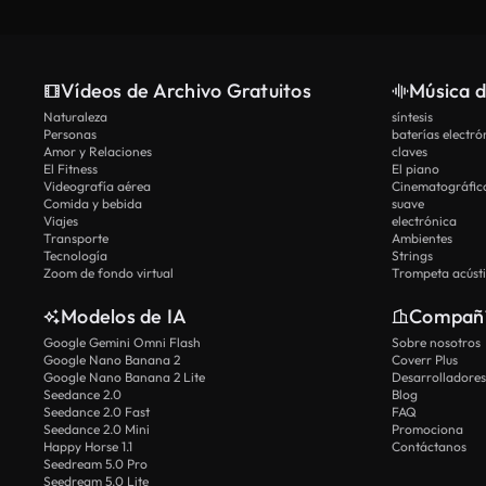
Vídeos de Archivo Gratuitos
Música d
Naturaleza
síntesis
Personas
baterías electró
Amor y Relaciones
claves
El Fitness
El piano
Videografía aérea
Cinematográfic
Comida y bebida
suave
Viajes
electrónica
Transporte
Ambientes
Tecnología
Strings
Zoom de fondo virtual
Trompeta acúst
Modelos de IA
Compañ
Google Gemini Omni Flash
Sobre nosotros
Google Nano Banana 2
Coverr Plus
Google Nano Banana 2 Lite
Desarrolladores
Seedance 2.0
Blog
Seedance 2.0 Fast
FAQ
Seedance 2.0 Mini
Promociona
Happy Horse 1.1
Contáctanos
Seedream 5.0 Pro
Seedream 5.0 Lite