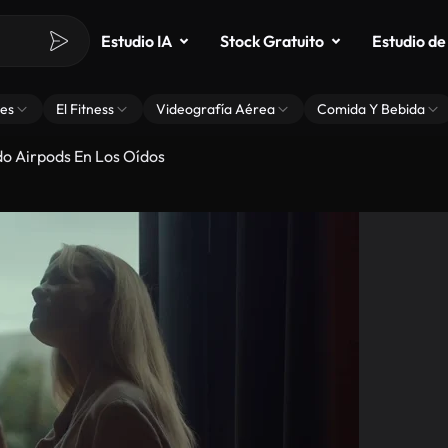
Estudio IA
Stock Gratuito
Estudio de
es
El Fitness
Videografía Aérea
Comida Y Bebida
o Airpods En Los Oídos