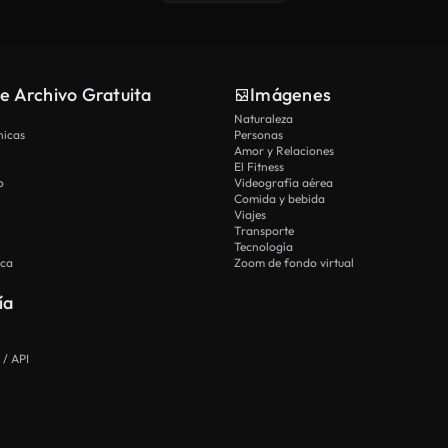
e Archivo Gratuita
Imágenes
Naturaleza
nicas
Personas
Amor y Relaciones
El Fitness
o
Videografía aérea
Comida y bebida
Viajes
Transporte
Tecnología
ica
Zoom de fondo virtual
ía
 / API