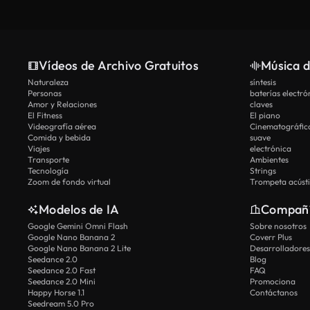
Vídeos de Archivo Gratuitos
Música d
Naturaleza
síntesis
Personas
baterías electró
Amor y Relaciones
claves
El Fitness
El piano
Videografía aérea
Cinematográfic
Comida y bebida
suave
Viajes
electrónica
Transporte
Ambientes
Tecnología
Strings
Zoom de fondo virtual
Trompeta acúst
Modelos de IA
Compañ
Google Gemini Omni Flash
Sobre nosotros
Google Nano Banana 2
Coverr Plus
Google Nano Banana 2 Lite
Desarrolladores
Seedance 2.0
Blog
Seedance 2.0 Fast
FAQ
Seedance 2.0 Mini
Promociona
Happy Horse 1.1
Contáctanos
Seedream 5.0 Pro