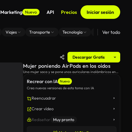
 Marketing
API
Precios
Iniciar sesión
Nuevo
Ver todo
Viajes
Transporte
Tecnología
Zoom De Fondo Virt
Descargar Gratis
Mujer poniendo AirPods en los oídos
Una mujer saca y se pone unos auriculares inalámbricos en
un café.
Recrear con IA
Nuevo
Crea nuevas versiones de esta toma con IA
Reencuadrar
Crear vídeo
Rediseñar
Muy pronto