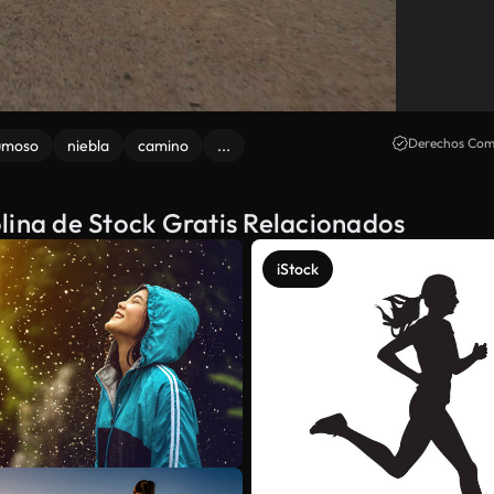
Derechos Come
umoso
niebla
camino
...
lina de Stock Gratis Relacionados
iStock