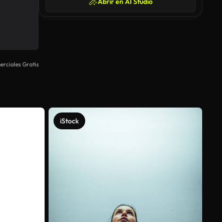
Abrir en AI Studio
rciales Gratis
iStock