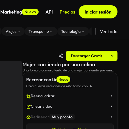
 Marketing
API
Precios
Iniciar sesión
Nuevo
Ver todo
Viajes
Transporte
Tecnología
Zoom De Fondo Virt
Descargar Gratis
Mujer corriendo por una colina
Una toma a cámara lenta de una mujer corriendo por una
colina brumosa.
Recrear con IA
Nuevo
Crea nuevas versiones de esta toma con IA
Reencuadrar
Crear vídeo
Rediseñar
Muy pronto