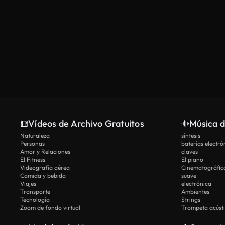
Vídeos de Archivo Gratuitos
Música d
Naturaleza
síntesis
Personas
baterías electró
Amor y Relaciones
claves
El Fitness
El piano
Videografía aérea
Cinematográfic
Comida y bebida
suave
Viajes
electrónica
Transporte
Ambientes
Tecnología
Strings
Zoom de fondo virtual
Trompeta acúst