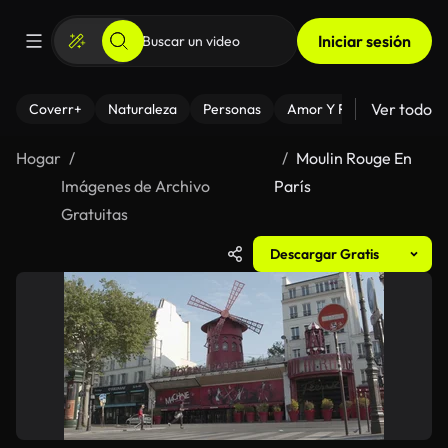
Iniciar sesión
Ver todo
Coverr+
Naturaleza
Personas
Amor Y Relaciones
El
Hogar
Moulin Rouge En
Imágenes de Archivo
París
Gratuitas
Descargar Gratis