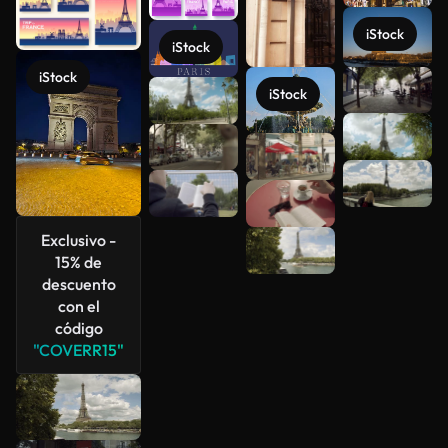
iStock
iStock
iStock
iStock
Ver más
Exclusivo -
15% de
descuento
con el
código
"COVERR15"