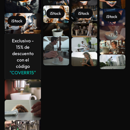
iStock
iStock
iStock
iStock
Ver más
Exclusivo -
15% de
descuento
con el
código
"COVERR15"