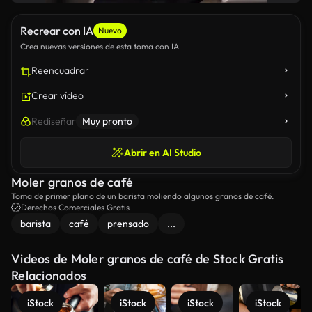
Recrear con IA
Nuevo
Crea nuevas versiones de esta toma con IA
Reencuadrar
Crear vídeo
Rediseñar
Muy pronto
Abrir en AI Studio
Moler granos de café
Toma de primer plano de un barista moliendo algunos granos de café.
Derechos Comerciales Gratis
barista
café
prensado
...
Videos de Moler granos de café de Stock Gratis
Relacionados
iStock
iStock
iStock
iStock