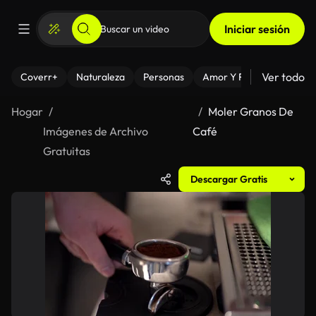
Iniciar sesión
Ver todo
Coverr+
Naturaleza
Personas
Amor Y Relaciones
El
Hogar
Moler Granos De
Imágenes de Archivo
Café
Gratuitas
Descargar Gratis