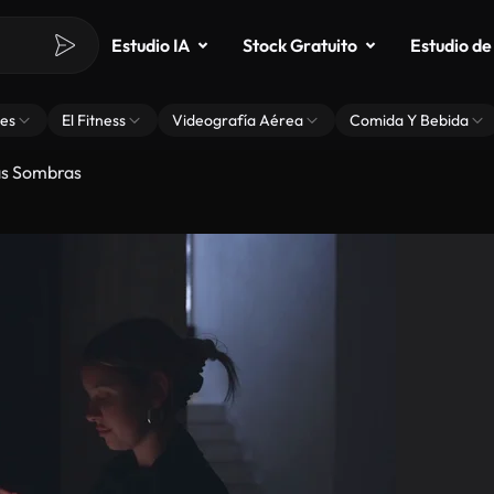
Estudio IA
Stock Gratuito
Estudio de
es
El Fitness
Videografía Aérea
Comida Y Bebida
as Sombras