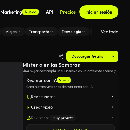
 Marketing
API
Precios
Iniciar sesión
Nuevo
Ver todo
Viajes
Transporte
Tecnología
Zoom De Fondo Virt
Descargar Gratis
Misterio en las Sombras
Una mujer contempla una luz suave en un ambiente oscuro y
misterioso, que evoca curiosidad.
Recrear con IA
Nuevo
Crea nuevas versiones de esta toma con IA
Reencuadrar
Crear vídeo
Rediseñar
Muy pronto