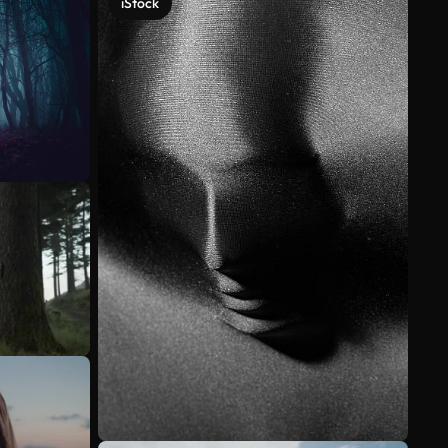
iStock