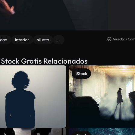
Derechos Come
idad
interior
silueta
...
 Stock Gratis Relacionados
iStock