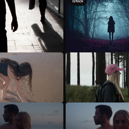
iStock