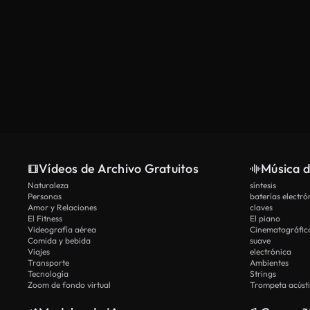
Vídeos de Archivo Gratuitos
Música d
Naturaleza
síntesis
Personas
baterías electró
Amor y Relaciones
claves
El Fitness
El piano
Videografía aérea
Cinematográfic
Comida y bebida
suave
Viajes
electrónica
Transporte
Ambientes
Tecnología
Strings
Zoom de fondo virtual
Trompeta acúst