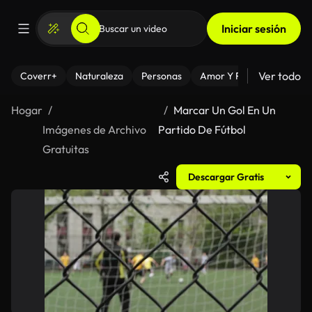
Iniciar sesión
Ver todo
Coverr+
Naturaleza
Personas
Amor Y Relaciones
El
Hogar
Marcar Un Gol En Un
Imágenes de Archivo
Partido De Fútbol
Gratuitas
Descargar Gratis