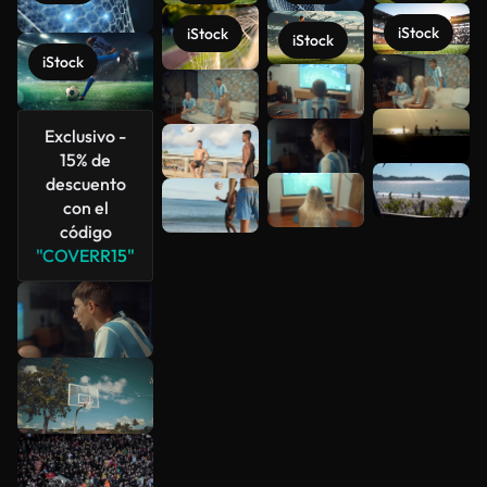
iStock
iStock
iStock
iStock
Ver más
Exclusivo -
15% de
descuento
con el
código
"COVERR15"