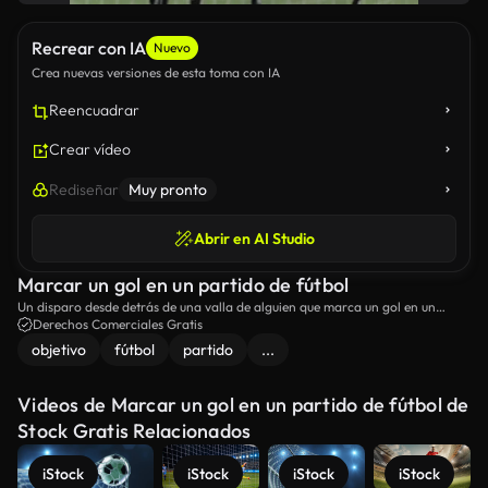
Recrear con IA
Nuevo
Crea nuevas versiones de esta toma con IA
Reencuadrar
Crear vídeo
Rediseñar
Muy pronto
Abrir en AI Studio
Marcar un gol en un partido de fútbol
Un disparo desde detrás de una valla de alguien que marca un gol en un
partido de fútbol.
Derechos Comerciales Gratis
objetivo
fútbol
partido
...
Videos de Marcar un gol en un partido de fútbol de
Stock Gratis Relacionados
iStock
iStock
iStock
iStock