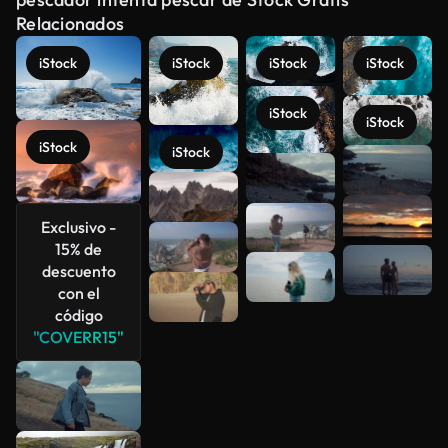
Relacionados
iStock
iStock
iStock
iStock
iStock
iStock
iStock
iStock
Ver más
Exclusivo -
15% de
descuento
con el
código
"COVERR15"