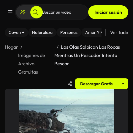
Iniciar sesión
Ver todo
Coverr+
Naturaleza
Personas
Amor Y Relaciones
El
Hogar
Las Olas Salpican Las Rocas
Imágenes de
Mientras Un Pescador Intenta
Archivo
Pescar
Gratuitas
Descargar Gratis