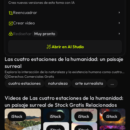
Crea nuevas versiones de esta toma con IA
Reencuadrar
Crear vídeo
Rediseñar
Muy pronto
Abrir en AI Studio
Las cuatro estaciones de la humanidad: un paisaje
surreal
Explora la interacción de la naturaleza y la existencia humana como cuatro
individuos se encuentran en medio de temas estacionales distintos de hojas
Derechos Comerciales Gratis
secas, nieve, flores florecedoras y tierra rachada, simbolizando el ciclo de la
cuatro estaciones
naturaleza
arte surrealista
...
vida.
Videos de Las cuatro estaciones de la humanidad:
un paisaje surreal de Stock Gratis Relacionados
iStock
iStock
iStock
iStock