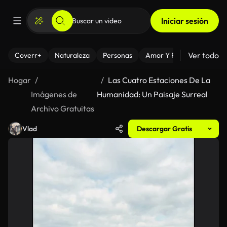
Iniciar sesión
Ver todo
Coverr+
Naturaleza
Personas
Amor Y Relaciones
El
Hogar
Las Cuatro Estaciones De La
Imágenes de
Humanidad: Un Paisaje Surreal
Archivo Gratuitas
Vlad
Descargar Gratis