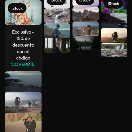
iStock
iStock
iStock
iStock
Ver más
Exclusivo -
15% de
descuento
con el
código
"COVERR15"