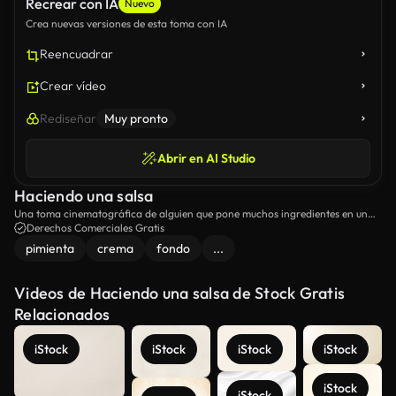
Recrear con IA
Nuevo
Crea nuevas versiones de esta toma con IA
Reencuadrar
Crear vídeo
Rediseñar
Muy pronto
Abrir en AI Studio
Haciendo una salsa
Una toma cinematográfica de alguien que pone muchos ingredientes en un
tazón para hacer una salsa.
Derechos Comerciales Gratis
pimienta
crema
fondo
...
Videos de Haciendo una salsa de Stock Gratis
Relacionados
iStock
iStock
iStock
iStock
iStock
iStock