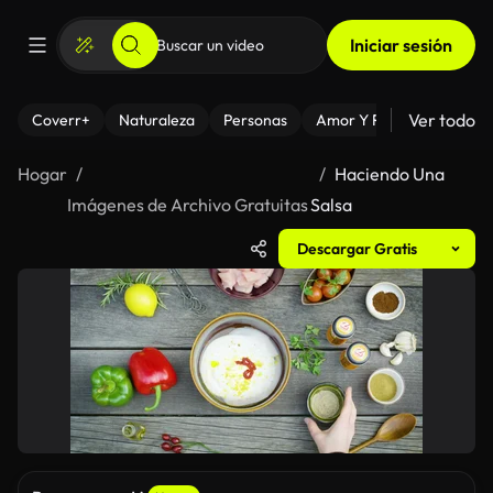
Iniciar sesión
Ver todo
Coverr+
Naturaleza
Personas
Amor Y Relaciones
El
Hogar
Haciendo Una
Imágenes de Archivo Gratuitas
Salsa
Descargar Gratis