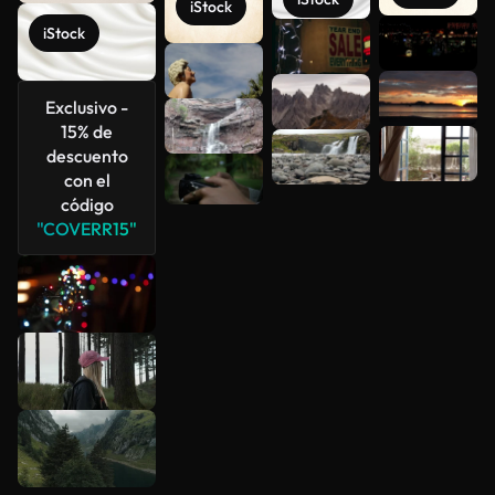
iStock
iStock
Ver más
Exclusivo -
15% de
descuento
con el
código
"COVERR15"