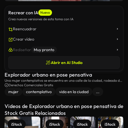
Recrear con IA
Nuevo
Crea nuevas versiones de esta toma con IA
Reencuadrar
Crear vídeo
Rediseñar
Muy pronto
Abrir en AI Studio
Explorador urbano en pose pensativa
Una mujer contemplativa se encuentra en una calle de la ciudad, rodeada de
autos estacionados y edificios modernos.
Derechos Comerciales Gratis
mujer
contemplativo
vida en la ciudad
...
Videos de Explorador urbano en pose pensativa de
Stock Gratis Relacionados
iStock
iStock
iStock
iStock