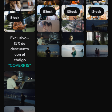
iStock
iStock
iStock
iStock
Ver más
Exclusivo -
15% de
descuento
con el
código
"COVERR15"