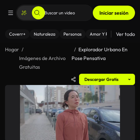
Iniciar sesión
Ver todo
Coverr+
Naturaleza
Personas
Amor Y Relaciones
El
Hogar
Explorador Urbano En
Imágenes de Archivo
Pose Pensativa
Gratuitas
Descargar Gratis