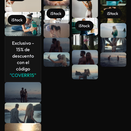
iStock
iStock
iStock
iStock
Ver más
Exclusivo -
15% de
descuento
con el
código
"COVERR15"