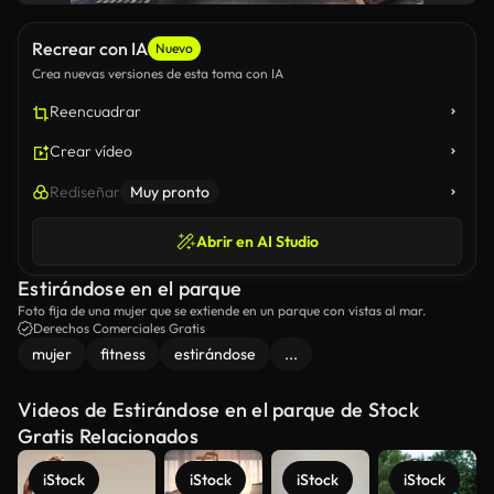
Recrear con IA
Nuevo
Crea nuevas versiones de esta toma con IA
Reencuadrar
Crear vídeo
Rediseñar
Muy pronto
Abrir en AI Studio
Estirándose en el parque
Foto fija de una mujer que se extiende en un parque con vistas al mar.
Derechos Comerciales Gratis
mujer
fitness
estirándose
...
Videos de Estirándose en el parque de Stock
Gratis Relacionados
iStock
iStock
iStock
iStock