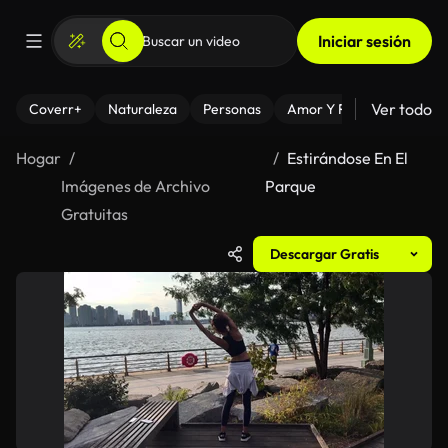
Iniciar sesión
Ver todo
Coverr+
Naturaleza
Personas
Amor Y Relaciones
El
Hogar
Estirándose En El
Imágenes de Archivo
Parque
Gratuitas
Descargar Gratis