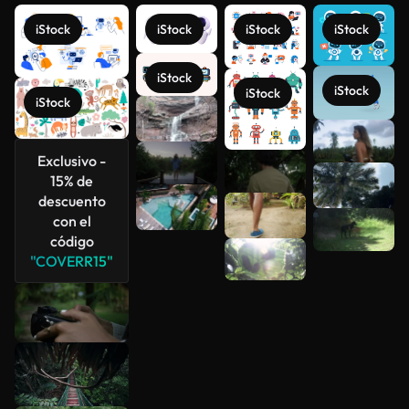
iStock
iStock
iStock
iStock
iStock
iStock
iStock
iStock
Ver más
Exclusivo -
15% de
descuento
con el
código
"COVERR15"