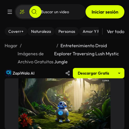
Iniciar sesión
Ver todo
Coverr+
Naturaleza
Personas
Amor Y Relaciones
El
Hogar
Entretenimiento Droid
Imágenes de
Explorer Traversing Lush Mystic
Archivo Gratuitas
Jungle
ZapiWala AI
Descargar Gratis