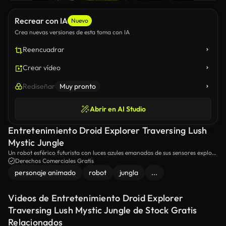
Recrear con IA
Nuevo
Crea nuevas versiones de esta toma con IA
Reencuadrar
Crear vídeo
Rediseñar
Muy pronto
Abrir en AI Studio
Entretenimiento Droid Explorer Traversing Lush
Mystic Jungle
Un robot esférico futurista con luces azules emanadas de sus sensores explora
una selva serena y nebulosa bañada en suave luz solar.
Derechos Comerciales Gratis
personaje animado
robot
jungla
...
Videos de Entretenimiento Droid Explorer
Traversing Lush Mystic Jungle de Stock Gratis
Relacionados