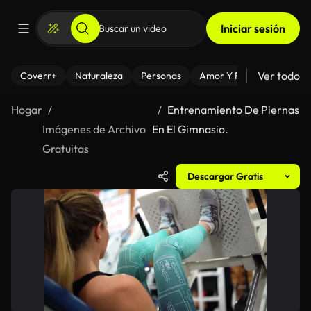
Iniciar sesión
Ver todo
Coverr+
Naturaleza
Personas
Amor Y Relaciones
El
Hogar
Entrenamiento De Piernas
Imágenes de Archivo
En El Gimnasio.
Gratuitas
Descargar Gratis