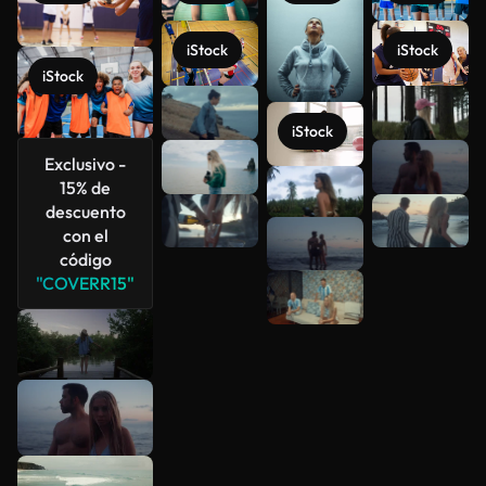
iStock
iStock
iStock
Ver más
iStock
Exclusivo -
15% de
descuento
con el
código
"COVERR15"