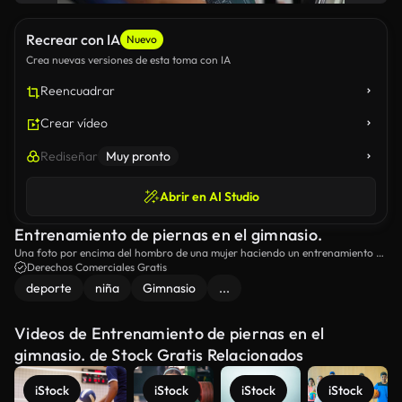
Recrear con IA
Nuevo
Crea nuevas versiones de esta toma con IA
Reencuadrar
Crear vídeo
Rediseñar
Muy pronto
Abrir en AI Studio
Entrenamiento de piernas en el gimnasio.
Una foto por encima del hombro de una mujer haciendo un entrenamiento de
piernas en el gimnasio.
Derechos Comerciales Gratis
deporte
niña
Gimnasio
...
Videos de Entrenamiento de piernas en el
gimnasio. de Stock Gratis Relacionados
iStock
iStock
iStock
iStock