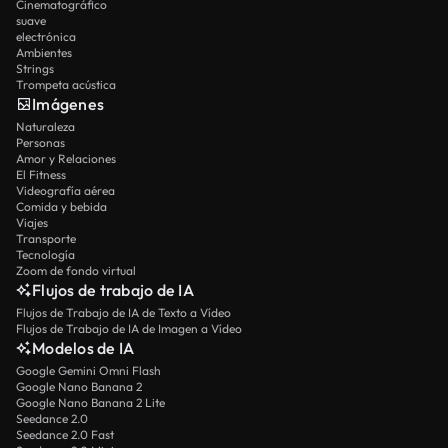
Cinematográfico
suave
electrónica
Ambientes
Strings
Trompeta acústica
Imágenes
Naturaleza
Personas
Amor y Relaciones
El Fitness
Videografía aérea
Comida y bebida
Viajes
Transporte
Tecnología
Zoom de fondo virtual
Flujos de trabajo de IA
Flujos de Trabajo de IA de Texto a Vídeo
Flujos de Trabajo de IA de Imagen a Vídeo
Modelos de IA
Google Gemini Omni Flash
Google Nano Banana 2
Google Nano Banana 2 Lite
Seedance 2.0
Seedance 2.0 Fast