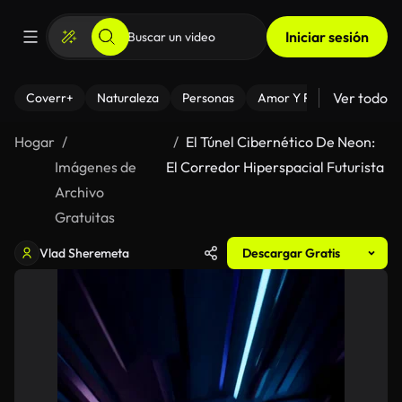
Iniciar sesión
Ver todo
Coverr+
Naturaleza
Personas
Amor Y Relaciones
El
Hogar
El Túnel Cibernético De Neon:
Imágenes de
El Corredor Hiperspacial Futurista
Archivo
Gratuitas
Vlad Sheremeta
Descargar Gratis