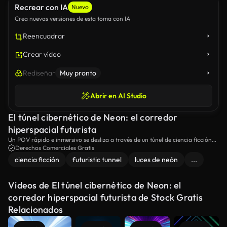
Recrear con IA
Nuevo
Crea nuevas versiones de esta toma con IA
Reencuadrar
Crear vídeo
Rediseñar
Muy pronto
Abrir en AI Studio
El túnel cibernético de Neon: el corredor
hiperspacial futurista
Un POV rápido e inmersivo se desliza a través de un túnel de ciencia ficción
iluminado por neón con bandas de LED azules y magenta, paneles
Derechos Comerciales Gratis
geométricos angulares y deslizaje de movimiento, produciendo un efecto
ciencia ficción
futuristic tunnel
luces de neón
...
hipnótico hiperspacial ideal para las escenas de tecnología, cyberpunk y
futurismo.
Videos de El túnel cibernético de Neon: el
corredor hiperspacial futurista de Stock Gratis
Relacionados