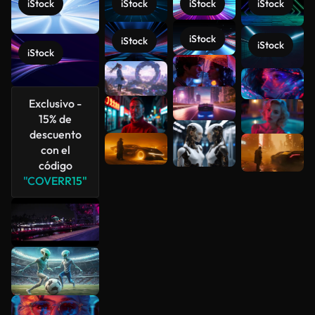
iStock
iStock
iStock
iStock
iStock
iStock
iStock
iStock
Ver más
Exclusivo -
15% de
descuento
con el
código
"COVERR15"