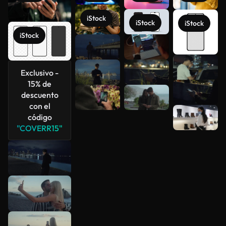
iStock
iStock
iStock
iStock
Exclusivo -
Ver más
15% de
descuento
con el
código
"COVERR15"