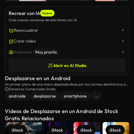
Recrear con IA
Nuevo
Crea nuevas versiones de esta toma con IA
Reencuadrar
Crear vídeo
Rediseñar
Muy pronto
Abrir en AI Studio
Desplazarse en un Android
Un primer plano de una mano desplazándose por los correos electrónicos en
un teléfono Android.
Derechos Comerciales Gratis
androide
desplazarse
smartphone
...
Videos de Desplazarse en un Android de Stock
Gratis Relacionados
iStock
iStock
iStock
iStock