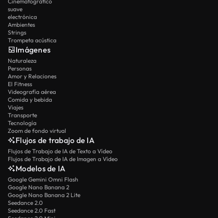
Cinematográfico
suave
electrónica
Ambientes
Strings
Trompeta acústica
Imágenes
Naturaleza
Personas
Amor y Relaciones
El Fitness
Videografía aérea
Comida y bebida
Viajes
Transporte
Tecnología
Zoom de fondo virtual
Flujos de trabajo de IA
Flujos de Trabajo de IA de Texto a Vídeo
Flujos de Trabajo de IA de Imagen a Vídeo
Modelos de IA
Google Gemini Omni Flash
Google Nano Banana 2
Google Nano Banana 2 Lite
Seedance 2.0
Seedance 2.0 Fast