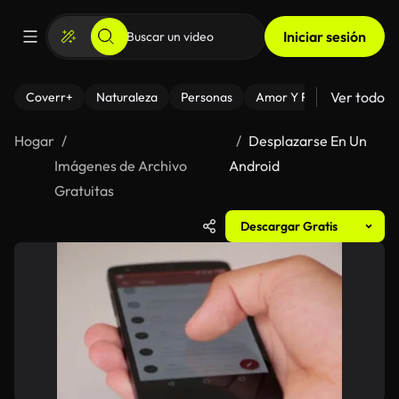
Iniciar sesión
Ver todo
Coverr+
Naturaleza
Personas
Amor Y Relaciones
El
Hogar
Desplazarse En Un
Imágenes de Archivo
Android
Gratuitas
Descargar Gratis