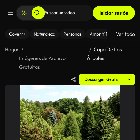
Iniciar sesión
Ver todo
Coverr+
Naturaleza
Personas
Amor Y Relaciones
El
Hogar
Copa De Los
Imágenes de Archivo
Árboles
Gratuitas
Descargar Gratis