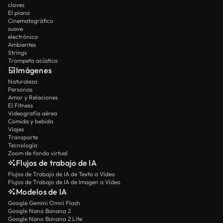
claves
El piano
Cinematográfico
suave
electrónica
Ambientes
Strings
Trompeta acústica
Imágenes
Naturaleza
Personas
Amor y Relaciones
El Fitness
Videografía aérea
Comida y bebida
Viajes
Transporte
Tecnología
Zoom de fondo virtual
Flujos de trabajo de IA
Flujos de Trabajo de IA de Texto a Vídeo
Flujos de Trabajo de IA de Imagen a Vídeo
Modelos de IA
Google Gemini Omni Flash
Google Nano Banana 2
Google Nano Banana 2 Lite