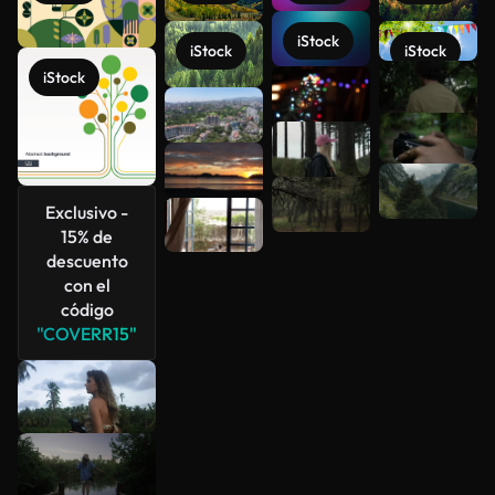
iStock
iStock
iStock
iStock
Ver más
Exclusivo -
15% de
descuento
con el
código
"COVERR15"