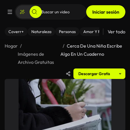
Iniciar sesión
Ver todo
Coverr+
Naturaleza
Personas
Amor Y Relaciones
El
Hogar
Cerca De Una Niña Escribe
Imágenes de
Algo En Un Cuaderno
Archivo Gratuitas
Descargar Gratis