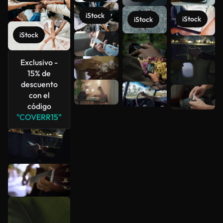
iStock
iStock
iStock
iStock
Ver más
Exclusivo -
15% de
descuento
con el
código
"COVERR15"