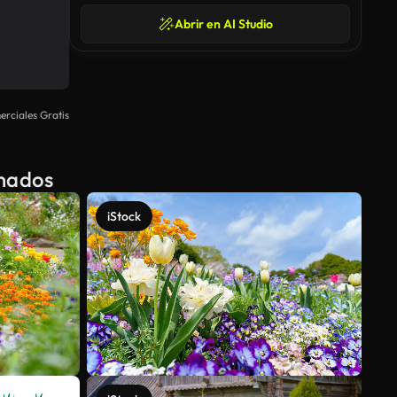
Abrir en AI Studio
rciales Gratis
onados
iStock