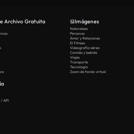
e Archivo Gratuita
Imágenes
Naturaleza
nicas
Personas
Amor y Relaciones
El Fitness
o
Videografía aérea
Comida y bebida
Viajes
Transporte
Tecnología
ica
Zoom de fondo virtual
ía
 / API