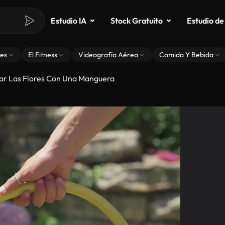
Estudio IA
Stock Gratuito
Estudio de
es
El Fitness
Videografía Aérea
Comida Y Bebida
ar Las Flores Con Una Manguera