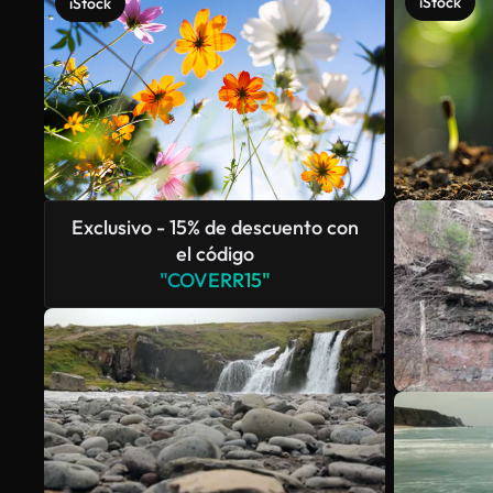
iStock
iStock
Exclusivo - 15% de descuento con
el código
"COVERR15"