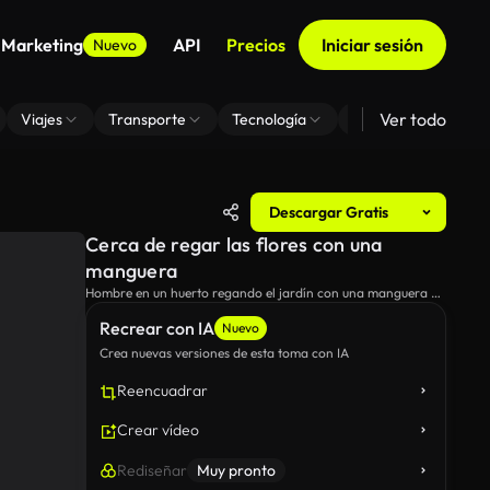
 Marketing
API
Precios
Iniciar sesión
Nuevo
Ver todo
Viajes
Transporte
Tecnología
Zoom De Fondo Virt
Descargar Gratis
Cerca de regar las flores con una
manguera
Hombre en un huerto regando el jardín con una manguera de
riego.
Recrear con IA
Nuevo
Crea nuevas versiones de esta toma con IA
Reencuadrar
Crear vídeo
Rediseñar
Muy pronto