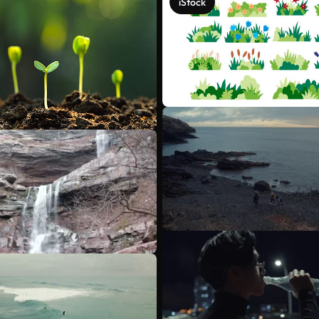
iStock