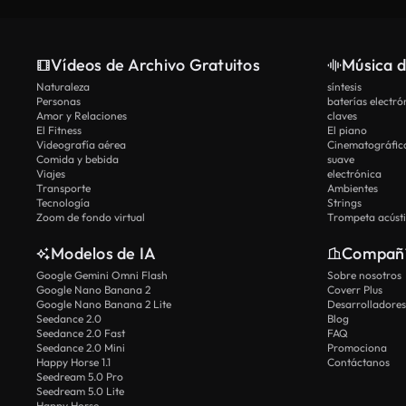
Vídeos de Archivo Gratuitos
Música d
Naturaleza
síntesis
Personas
baterías electró
Amor y Relaciones
claves
El Fitness
El piano
Videografía aérea
Cinematográfic
Comida y bebida
suave
Viajes
electrónica
Transporte
Ambientes
Tecnología
Strings
Zoom de fondo virtual
Trompeta acúst
Modelos de IA
Compañ
Google Gemini Omni Flash
Sobre nosotros
Google Nano Banana 2
Coverr Plus
Google Nano Banana 2 Lite
Desarrolladores
Seedance 2.0
Blog
Seedance 2.0 Fast
FAQ
Seedance 2.0 Mini
Promociona
Happy Horse 1.1
Contáctanos
Seedream 5.0 Pro
Seedream 5.0 Lite
Happy Horse