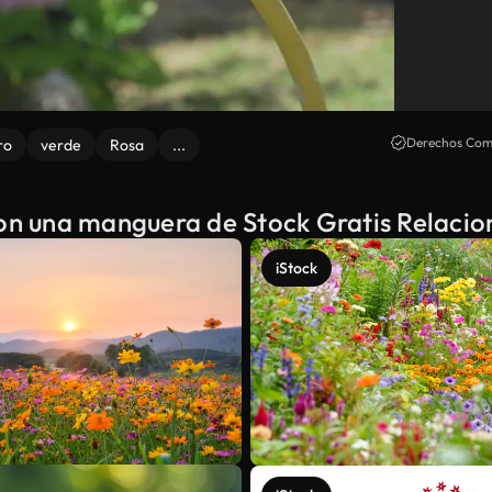
Derechos Come
ro
verde
Rosa
...
con una manguera de Stock Gratis Relaci
iStock